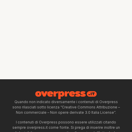
Quando non indicato diversamente i contenuti di Overpress
sono rilasciati sotto licenza “Creative Commons Attribuzione –
Non commerciale – Non opere derivate 3.0 Italia License”.
I contenuti di Overpress possono essere utilizzati citando
sempre overpress.it come fonte. Si prega di inserire inoltre un