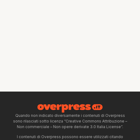
Quando non indicato diversamente i contenuti di Overpress
sono rilasciati sotto licenza “Creative Commons Attribuzione –
Non commerciale – Non opere derivate 3.0 Italia License”.
I contenuti di Overpress possono essere utilizzati citando