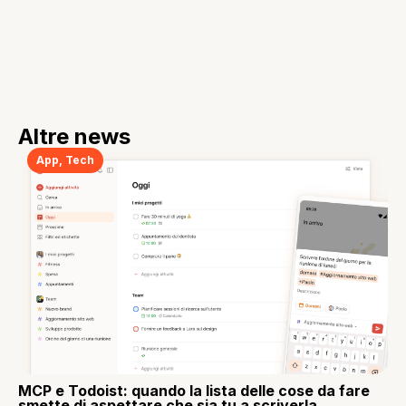
Altre news
App
,
Tech
MCP e Todoist: quando la lista delle cose da fare
smette di aspettare che sia tu a scriverla