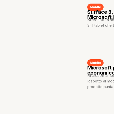
Mobile
Surface 3, 
Microsoft
Microsoft fa sba
3, il tablet che
Mobile
Microsoft 
economic
Microsoft ampli
Rispetto al mo
prodotto punta a