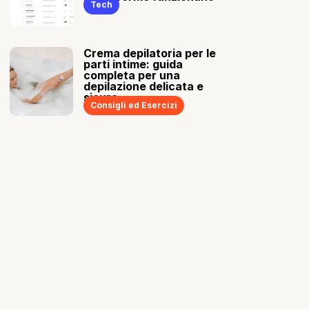
Tech
Crema depilatoria per le
parti intime: guida
completa per una
depilazione delicata e
sicura
Consigli ed Esercizi