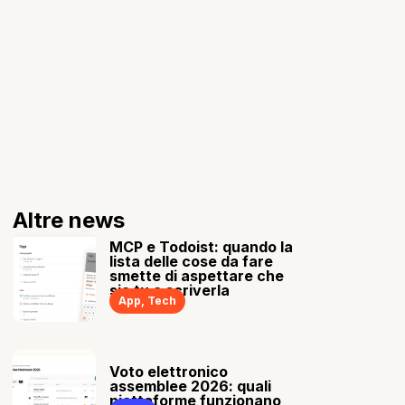
Altre news
MCP e Todoist: quando la
lista delle cose da fare
smette di aspettare che
sia tu a scriverla
App
,
Tech
Voto elettronico
assemblee 2026: quali
piattaforme funzionano