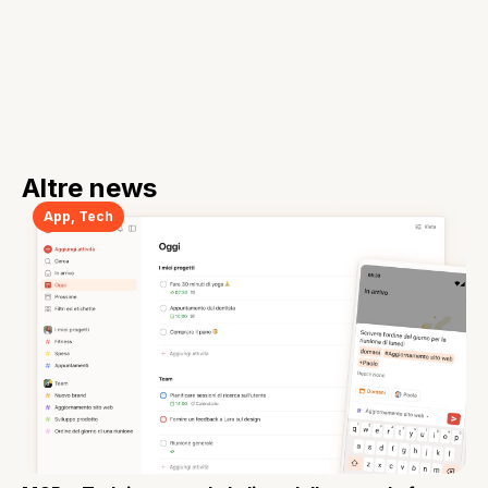
Altre news
App
,
Tech