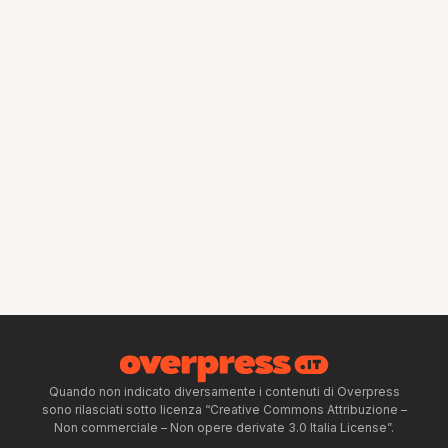
Quando non indicato diversamente i contenuti di Overpress
sono rilasciati sotto licenza “Creative Commons Attribuzione –
Non commerciale – Non opere derivate 3.0 Italia License”.