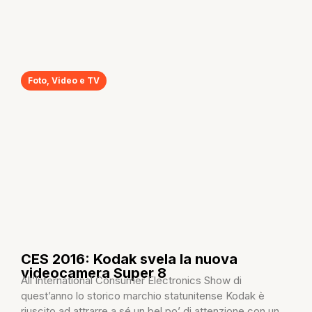
Foto
,
Video e TV
CES 2016: Kodak svela la nuova
videocamera Super 8
All’International Consumer Electronics Show di
quest’anno lo storico marchio statunitense Kodak è
riuscito ad attrarre a sé un bel po’ di attenzione con un