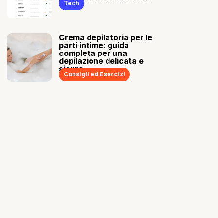
Tech
Crema depilatoria per le
parti intime: guida
completa per una
depilazione delicata e
sicura
Consigli ed Esercizi