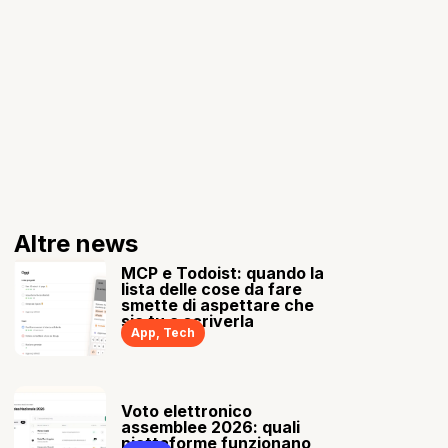
Altre news
MCP e Todoist: quando la
lista delle cose da fare
smette di aspettare che
sia tu a scriverla
App
,
Tech
Voto elettronico
assemblee 2026: quali
piattaforme funzionano