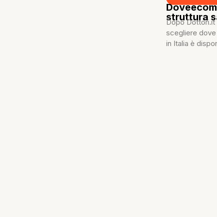
Doveecomem
struttura s
Dopo Dottori.it
scegliere dove 
in Italia è dispon