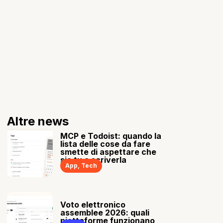
Altre news
MCP e Todoist: quando la
lista delle cose da fare
smette di aspettare che
sia tu a scriverla
App
,
Tech
Voto elettronico
assemblee 2026: quali
piattaforme funzionano