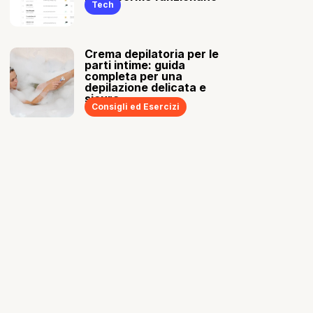
Tech
Crema depilatoria per le
parti intime: guida
completa per una
depilazione delicata e
sicura
Consigli ed Esercizi