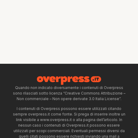
Quando non indicato diversamente i contenuti di Overpress
sono rilasciati sotto licenza “Creative Commons Attribuzione –
Non commerciale – Non opere derivate 3.0 Italia License”.
I contenuti di Overpress possono essere utilizzati citando
sempre overpress.it come fonte. Si prega di inserire inoltre un
link visibile a www.overpress.it o alla pagina dell’articolo. In
nessun caso i contenuti di Overpress.it possono essere
utilizzati per scopi commerciali. Eventuali permessi diversi da
quelli citati possono essere richiesti inviando una mail a