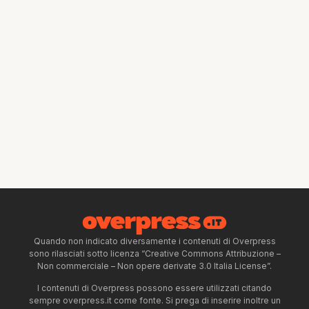
Quando non indicato diversamente i contenuti di Overpress
sono rilasciati sotto licenza “Creative Commons Attribuzione –
Non commerciale – Non opere derivate 3.0 Italia License”.
I contenuti di Overpress possono essere utilizzati citando
sempre overpress.it come fonte. Si prega di inserire inoltre un