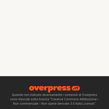
Quando non indicato diversamente i contenuti di Overpress
sono rilasciati sotto licenza “Creative Commons Attribuzione –
Non commerciale – Non opere derivate 3.0 Italia License”.