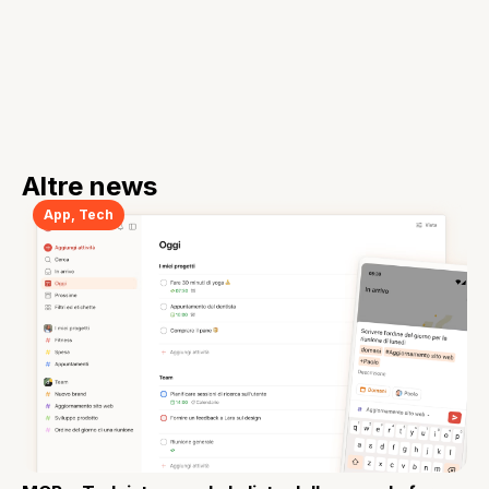
Altre news
App
,
Tech