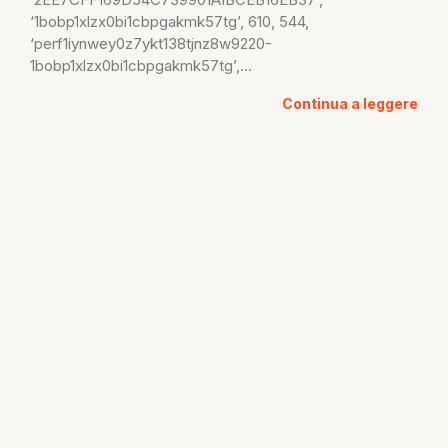
‘1bobp1xlzx0bi1cbpgakmk57tg’, 610, 544,
‘perf1iynwey0z7ykt138tjnz8w9220-
1bobp1xlzx0bi1cbpgakmk57tg’,...
Continua a leggere