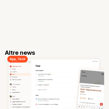
Altre news
App
,
Tech