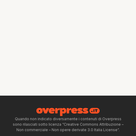
Quando non indicato diversamente i contenuti di Overpress
sono rilasciati sotto licenza “Creative Commons Attribuzione –
Non commerciale – Non opere derivate 3.0 Italia License”.