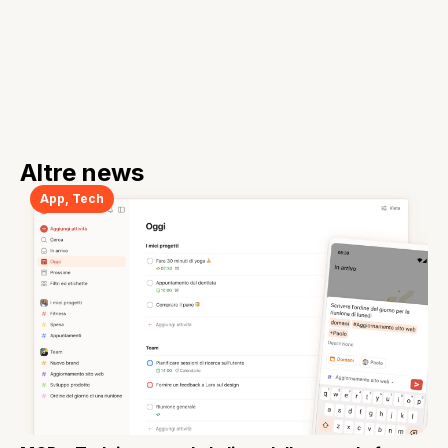
Altre news
App
,
Tech