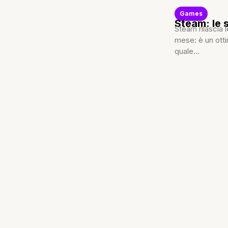
Games
Steam: le s
Steam rilascia 
mese: è un ott
quale...