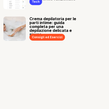
Tech
Crema depilatoria per le
parti intime: guida
completa per una
depilazione delicata e
sicura
Consigli ed Esercizi