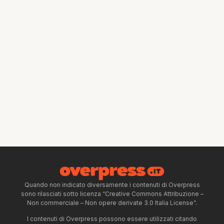
Quando non indicato diversamente i contenuti di Overpress
sono rilasciati sotto licenza “Creative Commons Attribuzione –
Non commerciale – Non opere derivate 3.0 Italia License”.
I contenuti di Overpress possono essere utilizzati citando