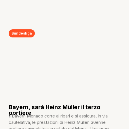
Bundesliga
Bayern, sarà Heinz Müller il terzo
portiere
Il Bayern Monaco corre ai ripari e si assicura, in via
cautelativa, le prestazioni di Heinz Müller, 36enne
portiere svincolatosi in estate dal Mainz. I bavaresi...