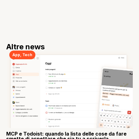
Altre news
App
,
Tech
MCP e Todoist: quando la lista delle cose da fare
smette di aspettare che sia tu a scriverla