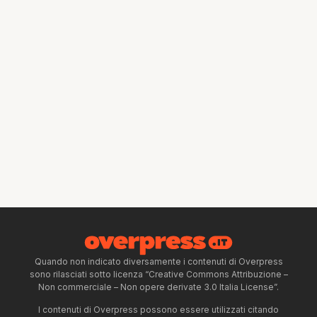
Quando non indicato diversamente i contenuti di Overpress
sono rilasciati sotto licenza “Creative Commons Attribuzione –
Non commerciale – Non opere derivate 3.0 Italia License”.
I contenuti di Overpress possono essere utilizzati citando