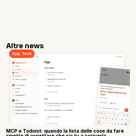
Altre news
App
,
Tech
MCP e Todoist: quando la lista delle cose da fare
smette di aspettare che sia tu a scriverla