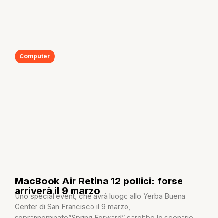
Computer
MacBook Air Retina 12 pollici: forse
arriverà il 9 marzo
Uno special event, che avrà luogo allo Yerba Buena
Center di San Francisco il 9 marzo,
soprannominato”Spring Forward” sarebbe lo scenario