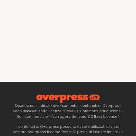
Quando non indicato diversamente i contenuti di Overpress
sono rilasciati sotto licenza “Creative Commons Attribuzione –
Non commerciale – Non opere derivate 3.0 Italia License”.
I contenuti di Overpress possono essere utilizzati citando
sempre overpress.it come fonte. Si prega di inserire inoltre un