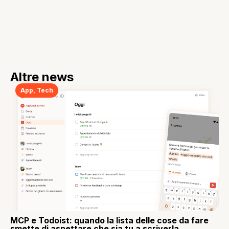
Altre news
App
,
Tech
MCP e Todoist: quando la lista delle cose da fare
smette di aspettare che sia tu a scriverla