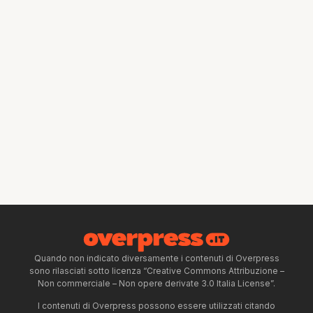
Quando non indicato diversamente i contenuti di Overpress
sono rilasciati sotto licenza “Creative Commons Attribuzione –
Non commerciale – Non opere derivate 3.0 Italia License”.
I contenuti di Overpress possono essere utilizzati citando