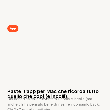
App
Paste: l’app per Mac che ricorda tutto
quello che copi (e incolli)
Dio benedica chi ha inventato il copia e incolla (ma
anche chi ha pensato bene di inserire il comando back,
CMD+Z per gli utenti che...