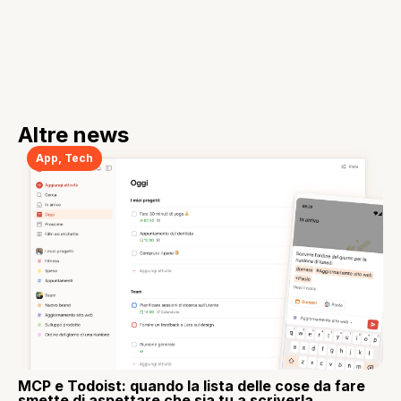
Altre news
App
,
Tech
MCP e Todoist: quando la lista delle cose da fare
smette di aspettare che sia tu a scriverla