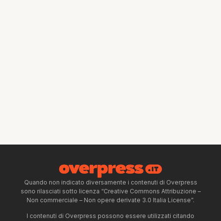
Quando non indicato diversamente i contenuti di Overpress
sono rilasciati sotto licenza “Creative Commons Attribuzione –
Non commerciale – Non opere derivate 3.0 Italia License”.
I contenuti di Overpress possono essere utilizzati citando