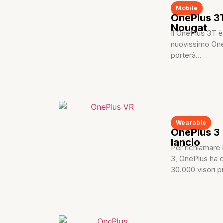
Mobile
OnePlus 3T
Nougat
Il OnePlus 3T è 
nuovissimo One
porterà...
Wearable
OnePlus 3 i
lancio
Per richiamare 
3, OnePlus ha 
30.000 visori p