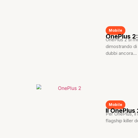
Mobile
OnePlus 2
OnePlus 2 si m
dimostrando di
dubbi ancora...
Mobile
Il OnePlus
Per OnePlus, il 
flagship killer