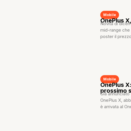
Mobile
OnePlus X,
Novità di dice
mid-range che 
poster il prezzo
Mobile
OnePlus X:
prossimo 
Già annunciato
OnePlus X, abb
è arrivata al On