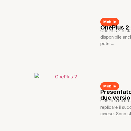
Mobile
OnePlus 2:
OnePlus 2 è sta
disponibile anc
poter...
Mobile
Presentato
due versio
OnePlus ha uffi
replicare il su
cinese. Sono sta