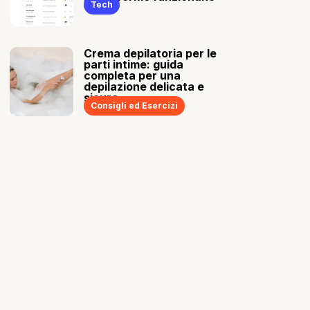
Tech
Crema depilatoria per le
parti intime: guida
completa per una
depilazione delicata e
sicura
Consigli ed Esercizi