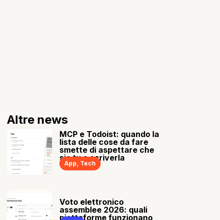
Altre news
MCP e Todoist: quando la
lista delle cose da fare
smette di aspettare che
sia tu a scriverla
App
,
Tech
Voto elettronico
assemblee 2026: quali
piattaforme funzionano