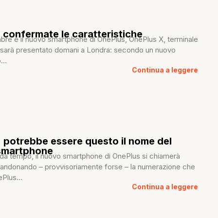
 confermate le caratteristiche
mbre è il nuovo smartphone di OnePlus, OnePlus X, terminale
sarà presentato domani a Londra: secondo un nuovo
...
Continua a leggere
 potrebbe essere questo il nome del
smartphone
 da tempo, il nuovo smartphone di OnePlus si chiamerà
andonando – provvisoriamente forse – la numerazione che
ePlus...
Continua a leggere