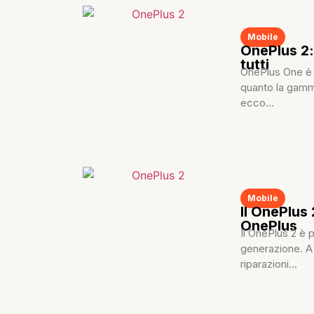
Mobile
OnePlus 2:
tutti
OnePlus One è t
quanto la gamm
ecco...
Mobile
Il OnePlus 
OnePlus
Il OnePlus 2 è p
generazione. A d
riparazioni...