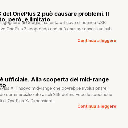
B del OnePlus 2 può causare problemi. Il
o, però, è limitato
ngegnere di Google, ha testato il cavo di ricarica USB
vo OnePlus 2 scoprendo che può causare danni a un hub
Continua a leggere
è ufficiale. Alla scoperta del mid-range
tto
OnePlus X, il nuovo mid-range che dovrebbe rivoluzionare il
o commercializzato a soli 249 dollari. Ecco le specifiche
li di OnePlus X: Dimensioni...
Continua a leggere