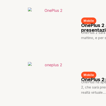
Mobile
OnePlus 2 
presentaz
OnePlus 2 sarà p
mattino, e per s
Mobile
OnePlus 2:
OnePlus ha aper
2, che sarà pre
realtà virtuale...