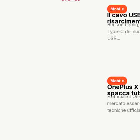
Mobile
Il cavo US
risarciment
Benson Leung, i
Type-C del nuo
USB...
Mobile
OnePlus X 
spacca tu
È ufficiale il 
mercato essend
tecniche ufficia