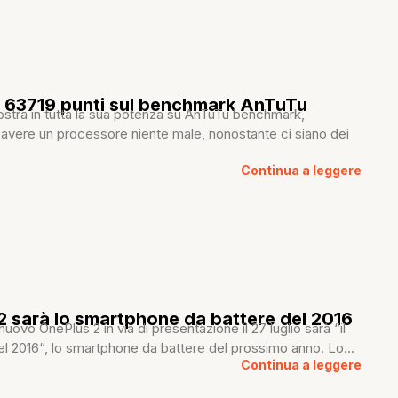
: 63719 punti sul benchmark AnTuTu
ostra in tutta la sua potenza su AnTuTu benchmark,
 avere un processore niente male, nonostante ci siano dei
Continua a leggere
 2 sarà lo smartphone da battere del 2016
nuovo OnePlus 2 in via di presentazione il 27 luglio sarà “il
 del 2016“, lo smartphone da battere del prossimo anno. Lo...
Continua a leggere