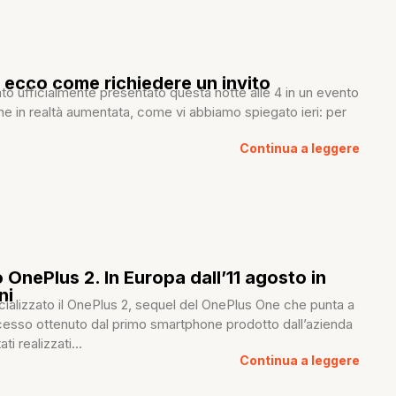
 ecco come richiedere un invito
to ufficialmente presentato questa notte alle 4 in un evento
he in realtà aumentata, come vi abbiamo spiegato ieri: per
Continua a leggere
 OnePlus 2. In Europa dall’11 agosto in
ni
cializzato il OnePlus 2, sequel del OnePlus One che punta a
ccesso ottenuto dal primo smartphone prodotto dall’azienda
ti realizzati...
Continua a leggere