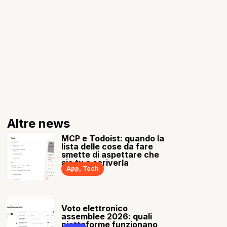
Altre news
MCP e Todoist: quando la
lista delle cose da fare
smette di aspettare che
sia tu a scriverla
App
,
Tech
Voto elettronico
assemblee 2026: quali
piattaforme funzionano