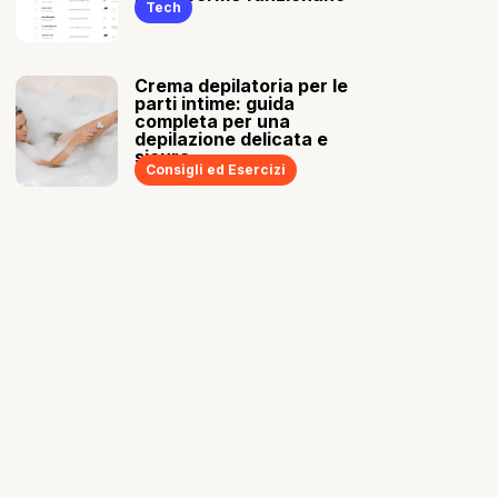
Tech
Crema depilatoria per le
parti intime: guida
completa per una
depilazione delicata e
sicura
Consigli ed Esercizi