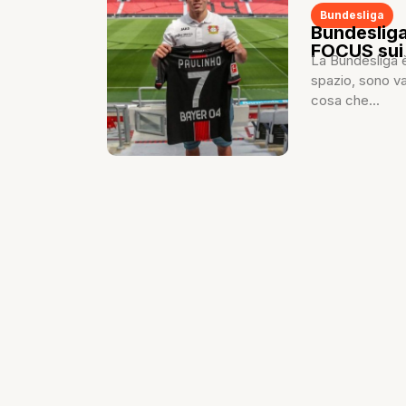
Bundesliga
Bundesliga
FOCUS sui 
La Bundesliga è
spazio, sono val
cosa che...