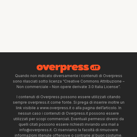
Quando non indicato diversamente i contenuti di Overpress
sono rilasciati sotto licenza “Creative Commons Attribuzione –
Non commerciale – Non opere derivate 3.0 Italia License”.
I contenuti di Overpress possono essere utilizzati citando
sempre overpress.it come fonte. Si prega di inserire inoltre un
link visibile a www.overpress.it o alla pagina dell’articolo. In
nessun caso i contenuti di Overpress.it possono essere
utilizzati per scopi commerciali. Eventuali permessi diversi da
quelli citati possono essere richiesti inviando una mail a
info@overpress.it
. Ci riserviamo la facoltà di rimuovere
informazioni ritenute offensive o contrarie al buon costume.