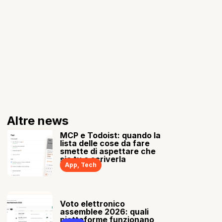
Altre news
MCP e Todoist: quando la
lista delle cose da fare
smette di aspettare che
sia tu a scriverla
App
,
Tech
Voto elettronico
assemblee 2026: quali
piattaforme funzionano