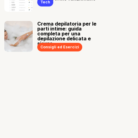
Tech
Crema depilatoria per le
parti intime: guida
completa per una
depilazione delicata e
sicura
Consigli ed Esercizi