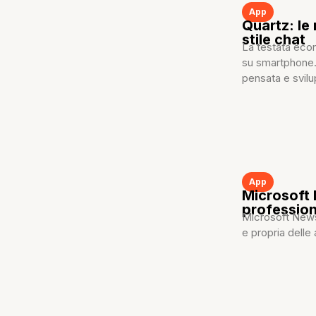
App
Quartz: le
stile chat
La testata econ
su smartphone. 
pensata e svilu
App
Microsoft 
professio
Microsoft News
e propria delle