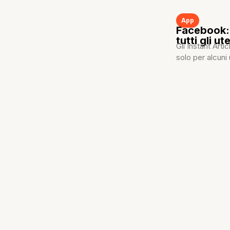
App
Facebook: g
tutti gli u
Gli Instant Art
solo per alcuni 