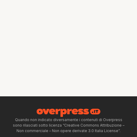
Quando non indicato diversamente i contenuti di Overpress
sono rilasciati sotto licenza “Creative Commons Attribuzione –
Non commerciale – Non opere derivate 3.0 Italia License”.