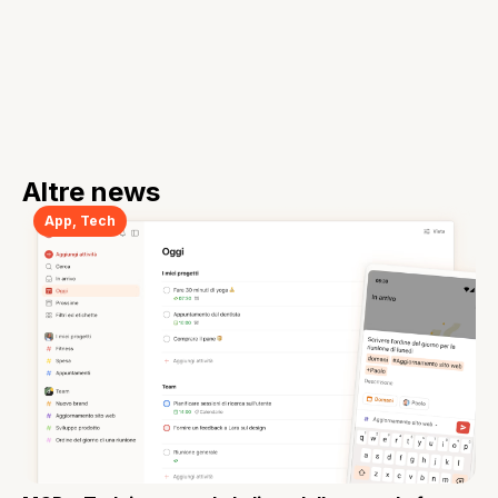
Altre news
App
,
Tech