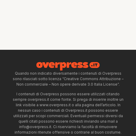
Quando non indicato diversamente i contenuti di Overpress
sono rilasciati sotto licenza “Creative Commons Attribuzione –
Non commerciale – Non opere derivate 3.0 Italia License”.
I contenuti di Overpress possono essere utilizzati citando
sempre overpress.it come fonte. Si prega di inserire inoltre un
link visibile a www.overpress.it o alla pagina dell’articolo. In
nessun caso i contenuti di Overpress.it possono essere
utilizzati per scopi commerciali. Eventuali permessi diversi da
quelli citati possono essere richiesti inviando una mail a
info@overpress.it
. Ci riserviamo la facoltà di rimuovere
informazioni ritenute offensive o contrarie al buon costume.