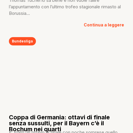
Thomas Tuchel lo sa bene e non vuole fallire
l’appuntamento con l’ultimo trofeo stagionale rimasto al
Borussia...
Continua a leggere
Bundesliga
Coppa di Germania: ottavi di finale
senza sussulti, per il Bayern c’è il
Bochum nei quarti
E’ stato un ottavo di finale con poche sorprese quello