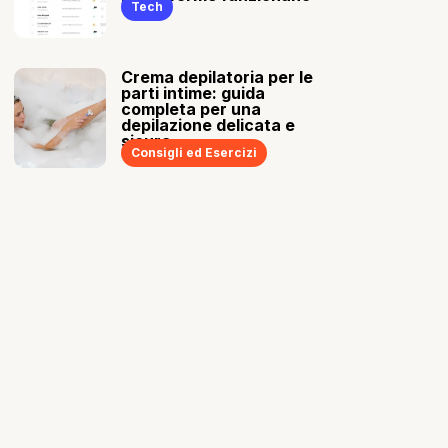
Tech
Crema depilatoria per le
parti intime: guida
completa per una
depilazione delicata e
sicura
Consigli ed Esercizi