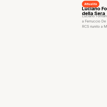
Attualità
Luciano Fo
della Sera
Luciano Fontana
a Ferruccio De 
RCS riunito a M