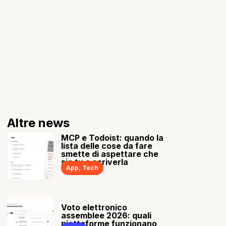
Altre news
MCP e Todoist: quando la
lista delle cose da fare
smette di aspettare che
sia tu a scriverla
App
,
Tech
Voto elettronico
assemblee 2026: quali
piattaforme funzionano