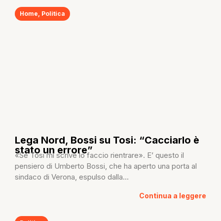
Home
,
Politica
Lega Nord, Bossi su Tosi: “Cacciarlo è
stato un errore”
«Se Tosi mi scrive lo faccio rientrare». E’ questo il
pensiero di Umberto Bossi, che ha aperto una porta al
sindaco di Verona, espulso dalla...
Continua a leggere