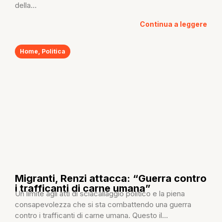
della...
Continua a leggere
Home
,
Politica
Migranti, Renzi attacca: “Guerra contro
i trafficanti di carne umana”
Un limite agli atti di sciacallaggio politico e la piena
consapevolezza che si sta combattendo una guerra
contro i trafficanti di carne umana. Questo il...