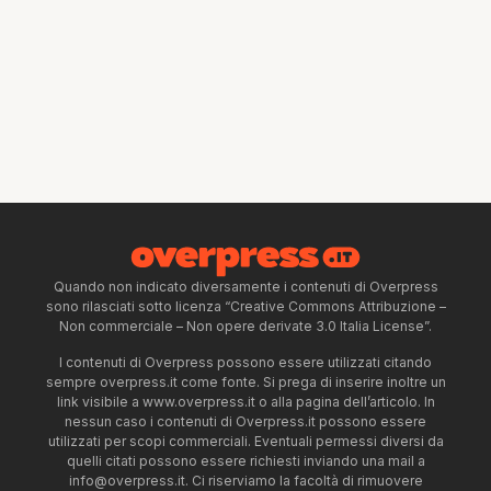
Quando non indicato diversamente i contenuti di Overpress
sono rilasciati sotto licenza “Creative Commons Attribuzione –
Non commerciale – Non opere derivate 3.0 Italia License”.
I contenuti di Overpress possono essere utilizzati citando
sempre overpress.it come fonte. Si prega di inserire inoltre un
link visibile a www.overpress.it o alla pagina dell’articolo. In
nessun caso i contenuti di Overpress.it possono essere
utilizzati per scopi commerciali. Eventuali permessi diversi da
quelli citati possono essere richiesti inviando una mail a
info@overpress.it
. Ci riserviamo la facoltà di rimuovere