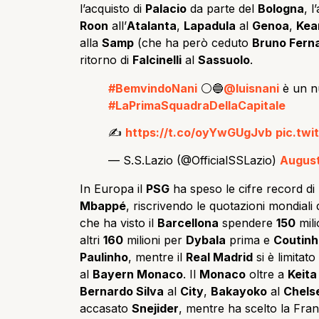
l’acquisto di
Palacio
da parte del
Bologna
, l
Roon
all’
Atalanta
,
Lapadula
al
Genoa
,
Kea
alla
Samp
(che ha però ceduto
Bruno Fern
ritorno di
Falcinelli
al
Sassuolo
.
#BemvindoNani
⚪️🔵
@luisnani
è un n
#LaPrimaSquadraDellaCapitale
✍️
https://t.co/oyYwGUgJvb
pic.tw
— S.S.Lazio (@OfficialSSLazio)
August
In Europa il
PSG
ha speso le cifre record di
Mbappé
, riscrivendo le quotazioni mondiali d
che ha visto il
Barcellona
spendere
150
mili
altri
160
milioni per
Dybala
prima e
Coutinh
Paulinho
, mentre il
Real Madrid
si è limitat
al
Bayern Monaco
. Il
Monaco
oltre a
Keita
Bernardo Silva
al
City
,
Bakayoko
al
Chels
accasato
Snejider
, mentre ha scelto la Fran