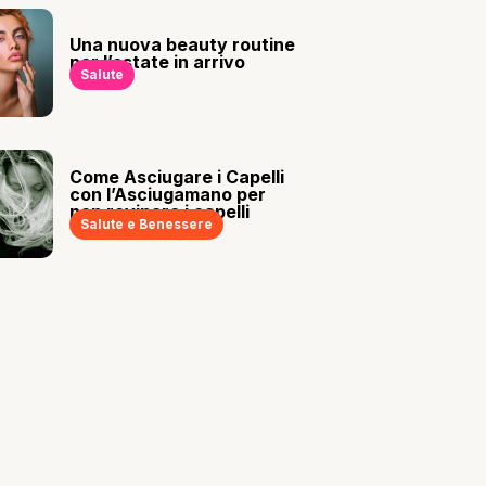
Una nuova beauty routine
per l’estate in arrivo
Salute
Come Asciugare i Capelli
con l’Asciugamano per
non rovinare i capelli
Salute e Benessere