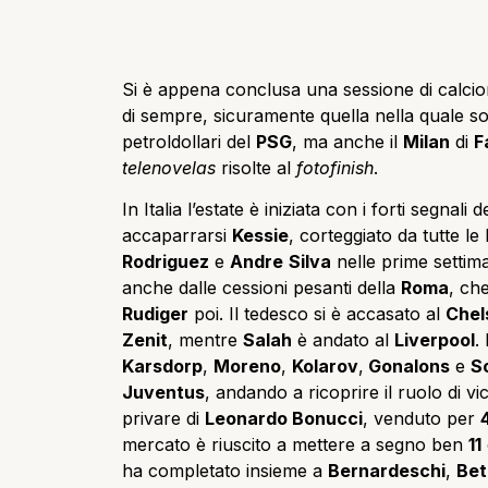
Si è appena conclusa una sessione di calcio
di sempre, sicuramente quella nella quale son
petroldollari del
PSG
, ma anche il
Milan
di
F
telenovelas
risolte al
fotofinish
.
In Italia l’estate è iniziata con i forti segnal
accaparrarsi
Kessie
, corteggiato da tutte le
Rodriguez
e
Andre
Silva
nelle prime settim
anche dalle cessioni pesanti della
Roma
, ch
Rudiger
poi. Il tedesco si è accasato al
Chel
Zenit
, mentre
Salah
è andato al
Liverpool
.
Karsdorp
,
Moreno
,
Kolarov
,
Gonalons
e
S
Juventus
, andando a ricoprire il ruolo di v
privare di
Leonardo Bonucci
, venduto per
mercato è riuscito a mettere a segno ben
11
ha completato insieme a
Bernardeschi
,
Bet