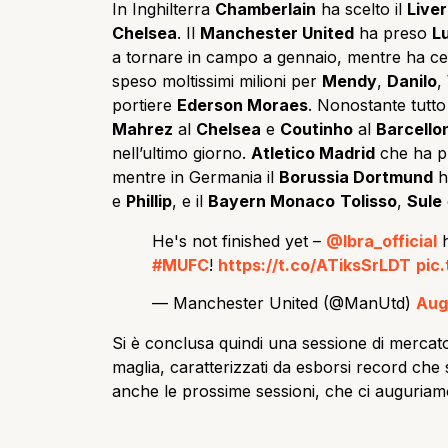
In Inghilterra
Chamberlain
ha scelto il
Live
Chelsea
. Il
Manchester United
ha preso
L
a tornare in campo a gennaio, mentre ha c
speso moltissimi milioni per
Mendy
,
Danilo
,
portiere
Ederson Moraes
. Nonostante tutto
Mahrez
al
Chelsea
e
Coutinho
al
Barcello
nell’ultimo giorno.
Atletico Madrid
che ha p
mentre in Germania il
Borussia Dortmund
h
e
Phillip
, e il
Bayern Monaco
Tolisso
,
Sule
He's not finished yet –
@Ibra_official
h
#MUFC
!
https://t.co/ATiksSrLDT
pic
— Manchester United (@ManUtd)
Aug
Si è conclusa quindi una sessione di mercato
maglia, caratterizzati da esborsi record c
anche le prossime sessioni, che ci auguri