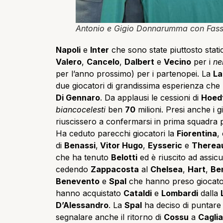
Antonio e Gigio Donnarumma con Fasso
Napoli
e
Inter
che sono state piuttosto stati
Valero
,
Cancelo
,
Dalbert
e
Vecino
per i
ne
per l’anno prossimo) per i partenopei. La
La
due giocatori di grandissima esperienza che h
Di Gennaro
. Da applausi le cessioni di
Hoed
biancocelesti
ben
70
milioni. Presi anche i g
riuscissero a confermarsi in prima squadra 
Ha ceduto parecchi giocatori la
Fiorentina
,
di
Benassi
,
Vitor Hugo
,
Eysseric
e
Therea
che ha tenuto
Belotti
ed è riuscito ad assic
cedendo
Zappacosta
al
Chelsea
,
Hart
,
Be
Benevento
e
Spal
che hanno preso giocatori
hanno acquistato
Cataldi
e
Lombardi
dalla
D’Alessandro
. La
Spal
ha deciso di puntare 
segnalare anche il ritorno di
Cossu
a
Caglia