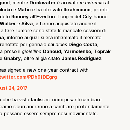
rpool
, mentre
Drinkwater
è arrivato
in extremis
al
ukaku
e
Matic
e ha ritrovato
Ibrahimovic
, pronto
eduto
Rooney
all’
Everton
. I cugini del
City
hanno
Walker
e
Silva
, e hanno acquistato anche il
 a fare rumore sono state le mancate cessioni di
na
, intorno ai quali si era infiammato il mercato
renotato per gennaio dai
blues
Diego
Costa
,
a preso il
gioiellino
Dahoud
,
Yarmolenko
,
Toprak
e
Gnabry
, oltre al già citato
James Rodriguez
.
as signed a new one-year contract with
.twitter.com/PDh9fDEgrg
ust 24, 2017
 che ha visto tantissimi nomi pesanti cambiare
he siamo sicuri andranno a cambiare profondamente
amo possano essere sempre così movimentate.