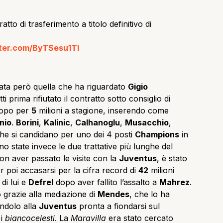
tto di trasferimento a titolo definitivo di
tter.com/ByTSesu1Tl
ata però quella che ha riguardato
Gigio
ti prima rifiutato il contratto sotto consiglio di
dopo per
5
milioni a stagione, inserendo come
nio
.
Borini
,
Kalinic
,
Calhanoglu
,
Musacchio
,
he si candidano per uno dei 4 posti
Champions
in
o state invece le due trattative più lunghe del
non aver passato le visite con la
Juventus
, è stato
er poi accasarsi per la cifra record di
42
milioni
 di lui e
Defrel
dopo aver fallito l’assalto a
Mahrez
.
o grazie alla mediazione di
Mendes
, che lo ha
andolo alla
Juventus
pronta a fiondarsi sul
 i
biancocelesti
. La
Maravilla
era stato cercato