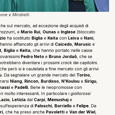
ne e Mirabelli.
che sul mercato, ad eccezione degli acquisti di
razzurri
, e
Mario
Rui
,
Ounas
e
Inglese
(bloccato
zio
ha sostituito
Biglia
e
Keita
con
Leiva
e
Nani
,
anno affiancato gli arrivi di
Caicedo
,
Marusic
e
t
,
Biglia
e
Keita
, che hanno portato nelle casse
iovanissimi
Pedro Neto
e
Bruno Jordaõ
, che se
potrebbero diventare i prossimi
crack
dei capitolini.
 che però si è cautelata a fine mercato con gli arrivi
u
. Da segnalare un grande mercato del
Torino
,
urarsi
Niang
,
Rincon
,
Burdisso
,
N’Koulou
e
Sirigu
,
nassi
e
Padelli
. Bene le neopromosse con
 molto interessanti. In particolare i
giallorossi
Lazio
,
Letizia
dal
Carpi
,
Memushaj
e
sull’esperienza di
Paloschi
,
Borriello
e
Felipe
. Da
ri
, che ha preso anche
Pavoletti
e
Van der Wiel
,