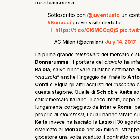
rosa bianconera.
Sottoscritto con
@juventusfc
un contra
#Bonucci
previe visite mediche
👉🏻
https://t.co/GI6MGGqOjS
pic.twi
— AC Milan (@acmilan)
July 14, 2017
La prima grande
telenovela
del mercato è st
Donnarumma
. Il portiere del
diavolo
ha infat
Raiola
, salvo rinnovare qualche settimana 
“
clausola
” anche l’ingaggio del fratello
Anto
Conti
e
Biglia
gli altri acquisti dei
rossoneri
c
questa stagione. Quelle di
Schick
e
Keita
son
calciomercato italiano. Il ceco infatti, dopo 
lungamente corteggiato da
Inter
e
Roma
, p
proprio ai
giallorossi
, i quali hanno virato su
Keita
invece ha lasciato la
Lazio
il 30 agost
sistemato al
Monaco
per
35
milioni, strapp
giocatore una volta scaduto il contratto con