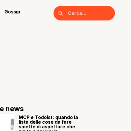
Gossip
re news
MCP e Todoist: quando la
lista delle cose da fare
smette di aspettare che