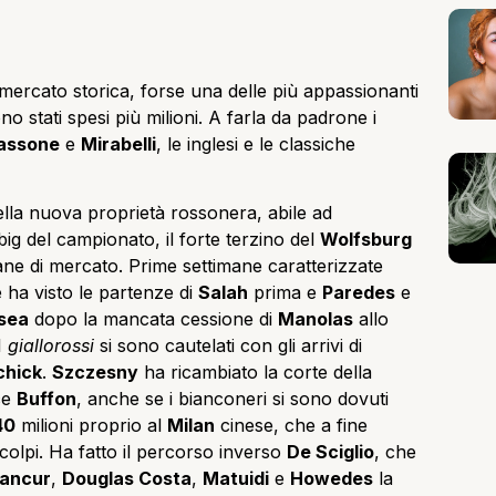
mercato storica, forse una delle più appassionanti
o stati spesi più milioni. A farla da padrone i
assone
e
Mirabelli
, le inglesi e le classiche
i della nuova proprietà rossonera, abile ad
 big del campionato, il forte terzino del
Wolfsburg
ane di mercato. Prime settimane caratterizzate
e ha visto le partenze di
Salah
prima e
Paredes
e
sea
dopo la mancata cessione di
Manolas
allo
 I
giallorossi
si sono cautelati con gli arrivi di
chick
.
Szczesny
ha ricambiato la corte della
ice
Buffon
, anche se i bianconeri si sono dovuti
40
milioni proprio al
Milan
cinese, che a fine
colpi. Ha fatto il percorso inverso
De Sciglio
, che
ancur
,
Douglas Costa
,
Matuidi
e
Howedes
la