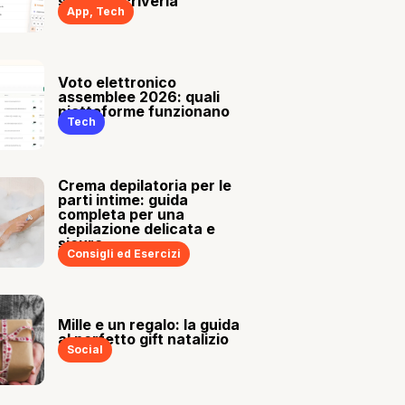
sia tu a scriverla
App
,
Tech
Voto elettronico
assemblee 2026: quali
piattaforme funzionano
Tech
Crema depilatoria per le
parti intime: guida
completa per una
depilazione delicata e
sicura
Consigli ed Esercizi
Mille e un regalo: la guida
al perfetto gift natalizio
Social