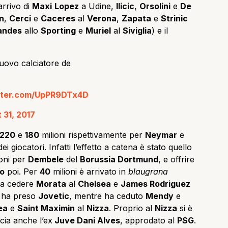
’arrivo di
Maxi
Lopez
a Udine,
Ilicic
,
Orsolini
e
De
n
,
Cerci
e
Caceres
al
Verona
,
Zapata
e
Strinic
andes
allo
Sporting
e
Muriel
al
Siviglia
) e il
uovo calciatore de
itter.com/UpPR9DTx4D
 31, 2017
220
e
180
milioni rispettivamente per
Neymar
e
ei giocatori. Infatti l’effetto a catena è stato quello
oni per
Dembele
del
Borussia Dortmund
, e offrire
o
poi. Per
40
milioni è arrivato in
blaugrana
o a cedere
Morata
al
Chelsea
e
James Rodriguez
ha preso
Jovetic
, mentre ha ceduto
Mendy
e
ea
e
Saint Maximin
al
Nizza
. Proprio al
Nizza
si è
cia anche l’ex
Juve Dani Alves
, approdato al
PSG
.