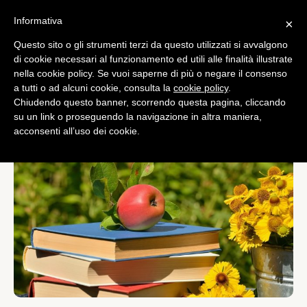
Informativa
×
Questo sito o gli strumenti terzi da questo utilizzati si avvalgono
Curiosità
di cookie necessari al funzionamento ed utili alle finalità illustrate
Decorare il tuo giardino e
nella cookie policy. Se vuoi saperne di più o negare il consenso
a tutti o ad alcuni cookie, consulta la
cookie policy
.
godere a pieno il periodo
Chiudendo questo banner, scorrendo questa pagina, cliccando
estivo
su un link o proseguendo la navigazione in altra maniera,
acconsenti all’uso dei cookie.
di
Redazione