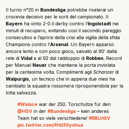
Il turno n°20 in
Bundesliga
potrebbe rivelerai un
crocevia decisivo per le sorti del campionato. Il
Bayern
ha vinto 2-0 il derby contro l’
Ingolstadt
nei
minuti di recupero, evitando così il secondo pareggio
consecutivo e l’aprirsi della crisi alla vigilia della sfida
Champions contro l’
Arsenal
. Un Bayern apparso
ancora lento e con poco gioco, salvato al 90′ dalla
rete di
Vidal
e al 92 dal raddoppio di
Robben.
Record
per Manuel
Neuer
che mantiene la porta inviolata
per la centesima volta. Complimenti agli
Schanzer
di
Walpurgis
, un tecnico che in appena due mesi ha
cambiato la squadra rossonera riproponendola per la
lotta salvezza.
#Walace
war der 250. Torschütze für den
@HSV
in der
#Bundesliga
– kein anderes
Team hat so viele verschiedene!
#RBLHSV
pic.twitter.com/fHd3Gyshua