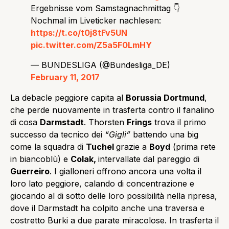
Ergebnisse vom Samstagnachmittag 👇
Nochmal im Liveticker nachlesen:
https://t.co/t0j8tFv5UN
pic.twitter.com/Z5a5F0LmHY
— BUNDESLIGA (@Bundesliga_DE)
February 11, 2017
La debacle peggiore capita al
Borussia Dortmund
,
che perde nuovamente in trasferta contro il fanalino
di cosa
Darmstadt
. Thorsten
Frings
trova il primo
successo da tecnico dei
“Gigli”
battendo una big
come la squadra di
Tuchel
grazie a
Boyd
(prima rete
in biancoblù) e
Colak,
intervallate dal pareggio di
Guerreiro
. I gialloneri offrono ancora una volta il
loro lato peggiore, calando di concentrazione e
giocando al di sotto delle loro possibilità nella ripresa,
dove il Darmstadt ha colpito anche una traversa e
costretto Burki a due parate miracolose. In trasferta il