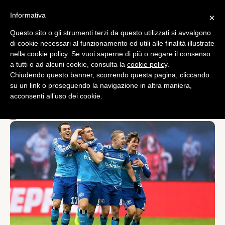
Informativa
×
Questo sito o gli strumenti terzi da questo utilizzati si avvalgono
Bundesliga
di cookie necessari al funzionamento ed utili alle finalità illustrate
Bundesliga, giornata di
nella cookie policy. Se vuoi saperne di più o negare il consenso
a tutti o ad alcuni cookie, consulta la
cookie policy
.
sorprese: cade il Dortmund
Chiudendo questo banner, scorrendo questa pagina, cliccando
a Darmstadt, l’Amburgo
su un link o proseguendo la navigazione in altra maniera,
acconsenti all’uso dei cookie.
espugna Lipsia
di
Redazione