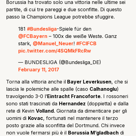
Borussia ha trovato solo una vittoria nelle ultime sei
partite, di cui tre pareggi e due sconfitte. Di questo
passo la Champions League potrebbe sfuggire.
181
#Bundesliga
-Spiele für den
@FCBayern
– 100x die weiße Weste. Ganz
stark,
@Manuel_Neuer
!
#FCIFCB
pic.twitter.com/4SQMkFRcRw
— BUNDESLIGA (@Bundesliga_DE)
February 11, 2017
Torna alla vittoria anche il
Bayer Leverkusen
, che si
lascia le polemiche alle spalle (caso
Calhanoglu
)
travolgendo 3-0 l’
Eintracht Francoforte
. I rossoneri
sono stati trascinati da
Hernandez
(doppietta) e dalla
rete di Kevin
Volland
. Giornata da dimenticare per gli
uomini di
Kovac
, fortunati nel mantenere il terzo
posto grazie alla sconfitta del Dortmund. Chi invece
non vuole fermarsi più è il
Borussia M’gladbach
di