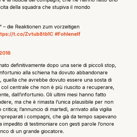
scita della squadra che stupiva il mondo
t“ – die Reaktionen zum vorzeitigen
tps://t.co/Zvtub8tb1C
#Fohlenelf
2016
to definitivamente dopo una serie di piccoli stop,
 infortunio alla schiena ha dovuto abbandonare
 quella che avrebbe dovuto essere una sosta di
, col centrale che non è più riuscito a recuperare,
te, dall’infortunio. Gli ultimi mesi hanno fatto
endere, ma che è rimasta l’unica plausibile per non
ritica; l’annuncio di martedì, arrivato alla vigilia
impreparati i compagni, che già da tempo sapevano
 impedito di testimoniare con gesti parole l’onore
ianco di un grande giocatore.