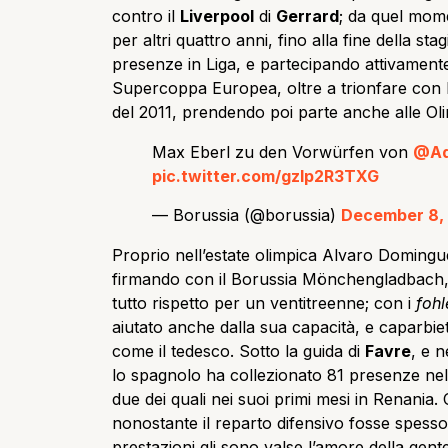
contro il
Liverpool
di
Gerrard
; da quel mom
per altri quattro anni, fino alla fine della s
presenze in Liga, e partecipando attivament
Supercoppa Europea, oltre a trionfare con l
del 2011, prendendo poi parte anche alle Oli
Max Eberl zu den Vorwürfen von
@Ad
pic.twitter.com/gzIp2R3TXG
— Borussia (@borussia)
December 8,
Proprio nell’estate olimpica Alvaro Domingue
firmando con il Borussia Mönchengladbach,
tutto rispetto per un ventitreenne; con i
fohl
aiutato anche dalla sua capacità, e caparbie
come il tedesco. Sotto la guida di
Favre
, e n
lo spagnolo ha collezionato 81 presenze ne
due dei quali nei suoi primi mesi in Renania.
nonostante il reparto difensivo fosse spesso
prestazioni gli sono valse l’amore della gen