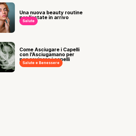
Una nuova beauty routine
per l’estate in arrivo
Salute
Come Asciugare i Capelli
con l’Asciugamano per
non rovinare i capelli
Salute e Benessere