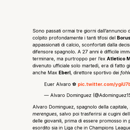
Sono passati ormai tre giorni dall’annuncio de
colpito profondamente i tanti tifosi del
Boru
appassionati di calcio, sconfortati dalla decis
difensore spagnolo. A 27 anni è difficile imm
terminare, ma purtroppo per l’ex
Atletico 
divenuto ufficiale solo martedì, era di fatto
anche Max
Eberl
, direttore sportivo dei
fohl
Euer Alvaro ⚽️
pic.twitter.com/ygiU7
— Alvaro Dominguez (@Adominguez1
Alvaro Dominguez, spagnolo della capitale, a
merengues
, salvo poi trasferirsi ai cugini del
delle giovanili, prima di essere promosso i
esordito sia in Liga che in Champions Leag