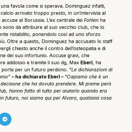
 una favola come si sperava. Dominguez infatti,
 calcio arrivato troppo presto, in un’intervista al
 accuse al Borussia. L’ex centrale dei
Fohlen
ha
iro sono da attribuire al suo vecchio club, che lo
te ristabilito, ponendolo così ad uno sforzo
iù. Oltre a questo, Dominguez ha accusato lo staff
rgli chiesto anche il contro dell’osteopatia e di
one del suo infortunio. Accuse gravi, che
lare addosso e tramite il suo dg, Max
Eberl
, ha
la porta per un futuro perdono.
“Le dichiarazioni di
iamo”
– ha dichiarato Eberl –
“Capiamo che è un
ile decisone che ha dovuto prendere. Mi preme però
lub, hanno fatto di tutto per aiutarlo quando era
in futuro, noi siamo qui per Alvaro, qualsiasi cosa