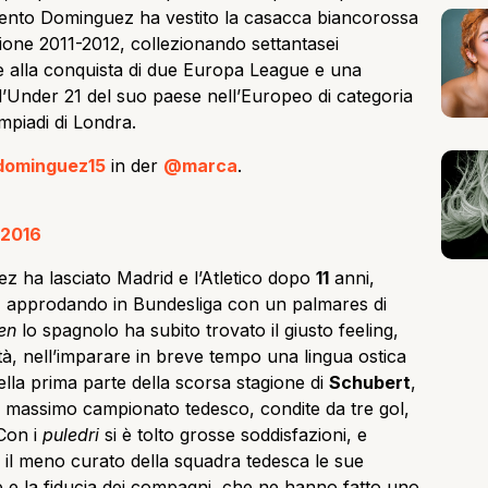
ento Dominguez ha vestito la casacca biancorossa
tagione 2011-2012, collezionando settantasei
e alla conquista di due Europa League e una
’Under 21 del suo paese nell’Europeo di categoria
mpiadi di Londra.
ominguez15
in der
@marca
.
 2016
z ha lasciato Madrid e l’Atletico dopo
11
anni,
 approdando in Bundesliga con un palmares di
en
lo spagnolo ha subito trovato il giusto feeling,
tà, nell’imparare in breve tempo una lingua ostica
ella prima parte della scorsa stagione di
Schubert
,
l massimo campionato tedesco, condite da tre gol,
 Con i
puledri
si è tolto grosse soddisfazioni, e
 il meno curato della squadra tedesca le sue
te e la fiducia dei compagni, che ne hanno fatto uno