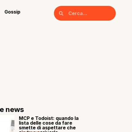
Gossip
re news
MCP e Todoist: quando la
lista delle cose da fare
smette di aspettare che