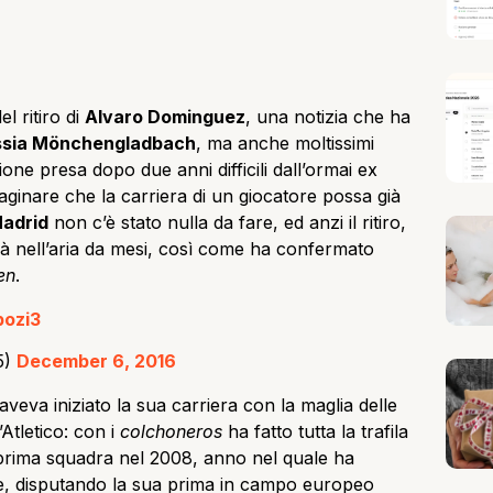
l ritiro di
Alvaro Dominguez
, una notizia che ha
ssia Mönchengladbach
, ma anche moltissimi
ione presa dopo due anni difficili dall’ormai ex
aginare che la carriera di un giocatore possa già
Madrid
non c’è stato nulla da fare, ed anzi il ritiro,
 già nell’aria da mesi, così come ha confermato
en
.
bozi3
5)
December 6, 2016
veva iniziato la sua carriera con la maglia delle
l’Atletico: con i
colchoneros
ha fatto tutta la trafila
n prima squadra nel 2008, anno nel quale ha
ue, disputando la sua prima in campo europeo