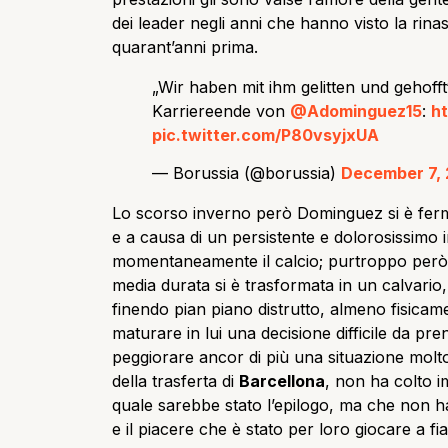
dei leader negli anni che hanno visto la rina
quarant’anni prima.
„Wir haben mit ihm gelitten und gehoff
Karriereende von
@Adominguez15
:
ht
pic.twitter.com/P80vsyjxUA
— Borussia (@borussia)
December 7, 
Lo scorso inverno però Dominguez si è ferma
e a causa di un persistente e dolorosissimo
momentaneamente il calcio; purtroppo però,
media durata si è trasformata in un calvario
finendo pian piano distrutto, almeno fisicamen
maturare in lui una decisione difficile da pr
peggiorare ancor di più una situazione molto c
della trasferta di
Barcellona
, non ha colto 
quale sarebbe stato l’epilogo, ma che non ha
e il piacere che è stato per loro giocare a f