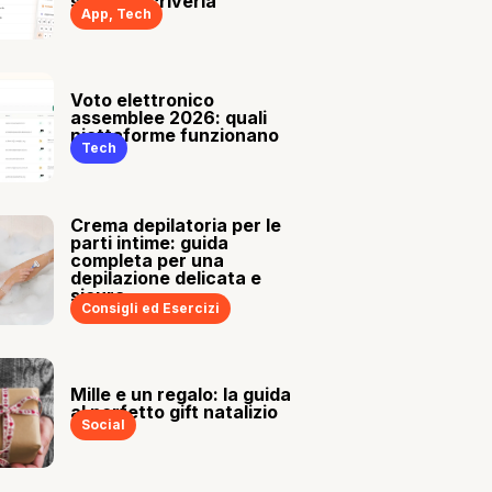
sia tu a scriverla
App
,
Tech
Voto elettronico
assemblee 2026: quali
piattaforme funzionano
Tech
Crema depilatoria per le
parti intime: guida
completa per una
depilazione delicata e
sicura
Consigli ed Esercizi
Mille e un regalo: la guida
al perfetto gift natalizio
Social