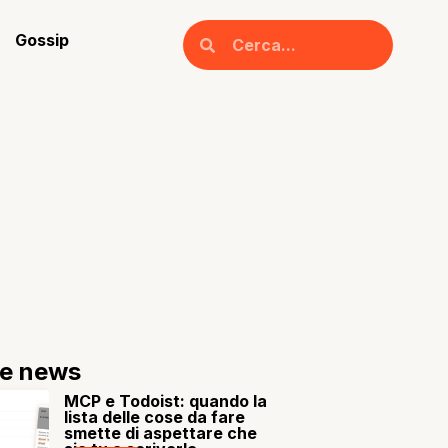
Gossip
re news
MCP e Todoist: quando la
lista delle cose da fare
smette di aspettare che