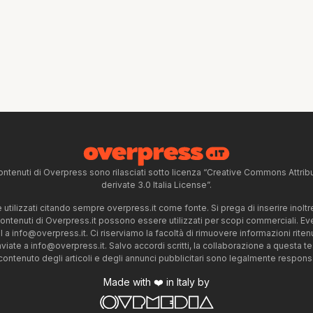
ntenuti di Overpress sono rilasciati sotto licenza “Creative Commons Attr
derivate 3.0 Italia License”.
tilizzati citando sempre overpress.it come fonte. Si prega di inserire inoltre 
 contenuti di Overpress.it possono essere utilizzati per scopi commerciali. Even
l a
info@overpress.it
. Ci riserviamo la facoltà di rimuovere informazioni rit
nviate a
info@overpress.it
. Salvo accordi scritti, la collaborazione a questa t
 contenuto degli articoli e degli annunci pubblicitari sono legalmente responsabi
Made with ❤️ in Italy by