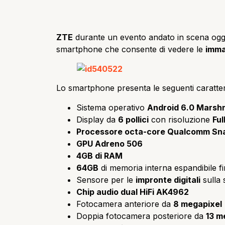
ZTE
durante un evento andato in scena oggi
smartphone che consente di vedere le
imma
Lo smartphone presenta le seguenti caratter
Sistema operativo
Android 6.0 Marsh
Display da
6 pollici
con risoluzione
Ful
Processore octa-core Qualcomm Sn
GPU Adreno 506
4GB di RAM
64GB
di memoria interna espandibile fi
Sensore per le
impronte digitali
sulla 
Chip audio dual HiFi AK4962
Fotocamera anteriore da
8 megapixel
Doppia fotocamera posteriore da
13 m