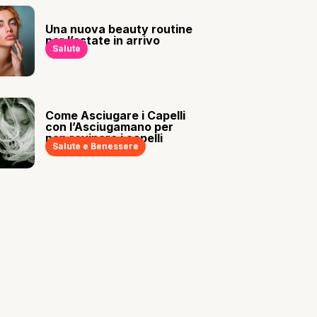
Una nuova beauty routine
per l’estate in arrivo
Salute
Come Asciugare i Capelli
con l’Asciugamano per
non rovinare i capelli
Salute e Benessere