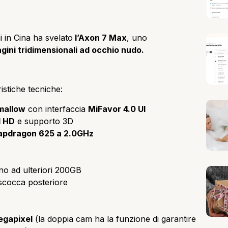
 in Cina ha svelato
l’Axon 7 Max
, uno
gini tridimensionali ad occhio nudo.
istiche tecniche:
mallow
con interfaccia
MiFavor 4.0 UI
l HD
e supporto 3D
apdragon 625 a 2.0GHz
no ad ulteriori 200GB
scocca posteriore
egapixel
(la doppia cam ha la funzione di garantire