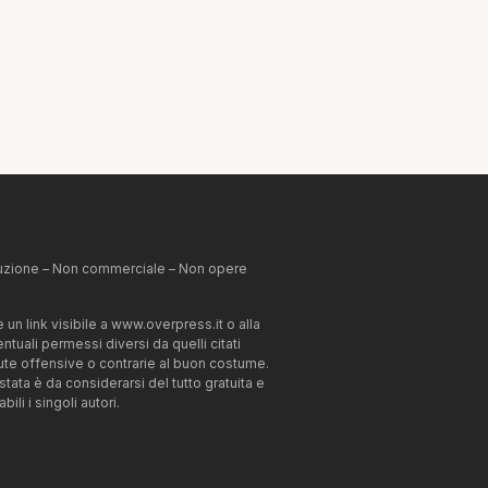
ibuzione – Non commerciale – Non opere
un link visibile a www.overpress.it o alla
tuali permessi diversi da quelli citati
enute offensive o contrarie al buon costume.
estata è da considerarsi del tutto gratuita e
li i singoli autori.