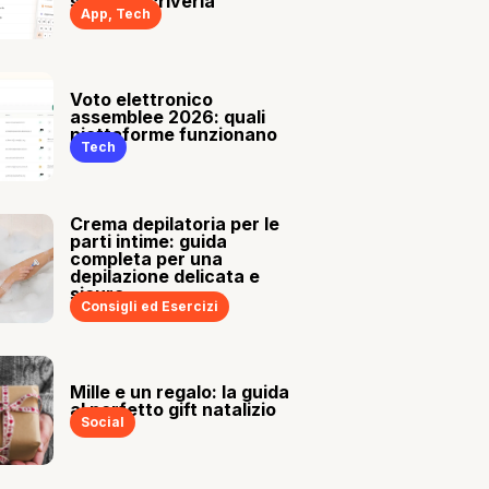
sia tu a scriverla
App
,
Tech
Voto elettronico
assemblee 2026: quali
piattaforme funzionano
Tech
Crema depilatoria per le
parti intime: guida
completa per una
depilazione delicata e
sicura
Consigli ed Esercizi
Mille e un regalo: la guida
al perfetto gift natalizio
Social