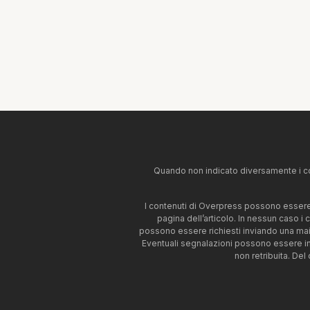
Quando non indicato diversamente i co
I contenuti di Overpress possono essere u
pagina dell’articolo. In nessun caso i
possono essere richiesti inviando una mai
Eventuali segnalazioni possono essere i
non retribuita. Del