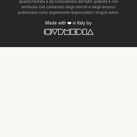
questa testata è da considerarsi del tutto gratuita e non
retribuita. Del contenuto degli articoli e degli annunci
pubblicitari sono legalmente responsabili i singoli autori.
Made with ❤️ in Italy by