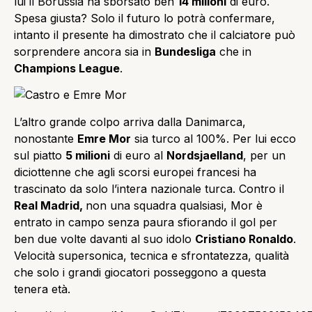
lui il Borussia ha sborsato ben
14 milioni
di euro.
Spesa giusta? Solo il futuro lo potrà confermare,
intanto il presente ha dimostrato che il calciatore può
sorprendere ancora sia in
Bundesliga
che in
Champions League
.
L’altro grande colpo arriva dalla Danimarca,
nonostante
Emre Mor
sia turco al 100%. Per lui ecco
sul piatto
5 milioni
di euro al
Nordsjaelland
, per un
diciottenne che agli scorsi europei francesi ha
trascinato da solo l’intera nazionale turca. Contro il
Real Madrid,
non una squadra qualsiasi, Mor è
entrato in campo senza paura sfiorando il gol per
ben due volte davanti al suo idolo
Cristiano Ronaldo
.
Velocità supersonica, tecnica e sfrontatezza, qualità
che solo i grandi giocatori posseggono a questa
tenera età.