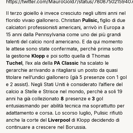
https://twitter.com/MauroGold7/status/7808750215940
Il terzo gioiello è invece cresciuto negli ultimi anni nel
florido vivaio giallonero. Christian
Pulisic,
figlio di due
calciatori professionisti americani, arrivò in Europa a
15 anni dalla Pennsylvania come uno dei più grandi
talenti del calcio nord americano. E da qui momento
le attese sono state confermate, perchè prima sotto
la gestione
Klopp
e poi sotto quella di Thomas
Tuchel
, l’ex ala della
PA Classic
ha scalato le
gerarchie arrivando a ritagliarsi un posto da quasi
titolare nell’undici giallonero (già 5 presenze con 1 gol
e 2 assist). Negli Stati Uniti è considerato l’alfiere del
calcio a Stelle e Strisce nel mondo, perchè a soli 19
anni ha già collezionato
8
presenze e
3
gol
entusiasmando per abilità tecnica ma soprattutto per
adattamento e corsa. Lo scorso luglio, Pulisic rifiutò
anche la corte del
Liverpool
di Klopp decidendo di
continuare a crescere nel Borussia.