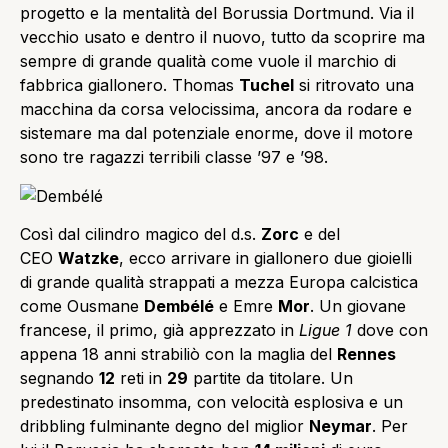
progetto e la mentalità del Borussia Dortmund. Via il
vecchio usato e dentro il nuovo, tutto da scoprire ma
sempre di grande qualità come vuole il marchio di
fabbrica giallonero. Thomas
Tuchel
si ritrovato una
macchina da corsa velocissima, ancora da rodare e
sistemare ma dal potenziale enorme, dove il motore
sono tre ragazzi terribili classe ’97 e ’98.
Così dal cilindro magico del d.s.
Zorc
e del
CEO
Watzke
, ecco arrivare in giallonero due gioielli
di grande qualità strappati a mezza Europa calcistica
come Ousmane
Dembélé
e Emre
Mor
. Un giovane
francese, il primo, già apprezzato in
Ligue 1
dove con
appena 18 anni strabiliò con la maglia del
Rennes
segnando
12
reti in
29
partite da titolare. Un
predestinato insomma, con velocità esplosiva e un
dribbling fulminante degno del miglior
Neymar
. Per