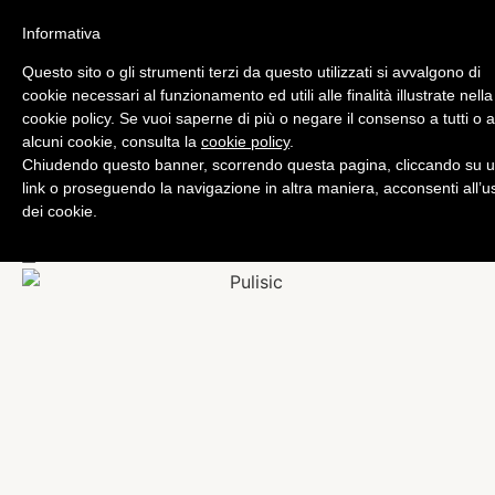
Informativa
Questo sito o gli strumenti terzi da questo utilizzati si avvalgono di
Bundesliga
cookie necessari al funzionamento ed utili alle finalità illustrate nella
Dembélé, Pulisic e Mor, il
cookie policy. Se vuoi saperne di più o negare il consenso a tutti o 
alcuni cookie, consulta la
cookie policy
.
Borussia Dortmund si gode
Chiudendo questo banner, scorrendo questa pagina, cliccando su 
il suo futuro: 56 anni in 3
link o proseguendo la navigazione in altra maniera, acconsenti all’u
dei cookie.
per stupire
di
Emiliano Storace