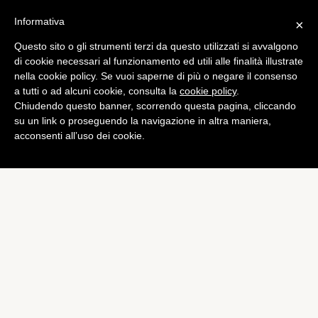
Informativa
×
Questo sito o gli strumenti terzi da questo utilizzati si avvalgono
Foto
di cookie necessari al funzionamento ed utili alle finalità illustrate
Tamron svela il nuovo super
nella cookie policy. Se vuoi saperne di più o negare il consenso
a tutti o ad alcuni cookie, consulta la
cookie policy
.
teleobiettivo zoom SP 150-
Chiudendo questo banner, scorrendo questa pagina, cliccando
600mm Di VC USD G2
su un link o proseguendo la navigazione in altra maniera,
acconsenti all’uso dei cookie.
di
Giacomo Richichi