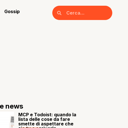
Gossip
re news
MCP e Todoist: quando la
lista delle cose da fare
smette di aspettare che