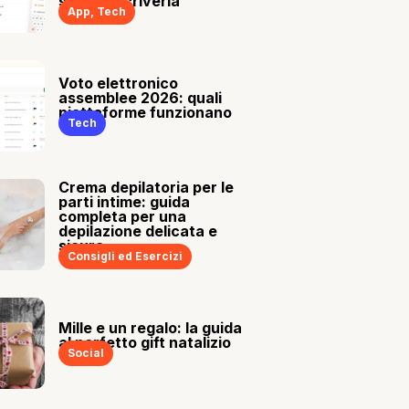
sia tu a scriverla
App
,
Tech
Voto elettronico
assemblee 2026: quali
piattaforme funzionano
Tech
Crema depilatoria per le
parti intime: guida
completa per una
depilazione delicata e
sicura
Consigli ed Esercizi
Mille e un regalo: la guida
al perfetto gift natalizio
Social