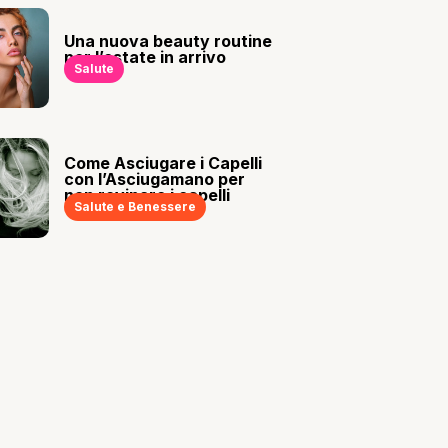
Una nuova beauty routine
per l’estate in arrivo
Salute
Come Asciugare i Capelli
con l’Asciugamano per
non rovinare i capelli
Salute e Benessere