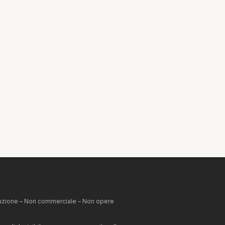
ibuzione – Non commerciale – Non opere