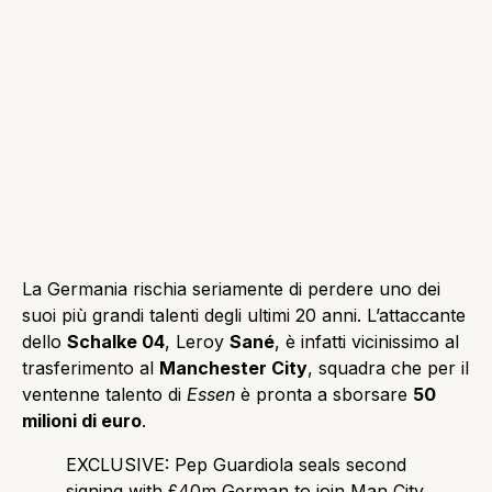
La Germania rischia seriamente di perdere uno dei
suoi più grandi talenti degli ultimi 20 anni. L’attaccante
dello
Schalke 04
, Leroy
Sané
, è infatti vicinissimo al
trasferimento al
Manchester City
, squadra che per il
ventenne talento di
Essen
è pronta a sborsare
50
milioni di euro
.
EXCLUSIVE: Pep Guardiola seals second
signing with £40m German to join Man City