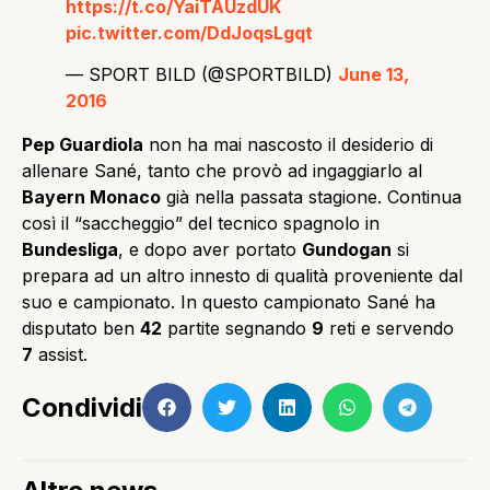
https://t.co/YaiTAUzdUK
pic.twitter.com/DdJoqsLgqt
— SPORT BILD (@SPORTBILD)
June 13,
2016
Pep Guardiola
non ha mai nascosto il desiderio di
allenare Sané, tanto che provò ad ingaggiarlo al
Bayern Monaco
già nella passata stagione. Continua
così il “saccheggio” del tecnico spagnolo in
Bundesliga
, e dopo aver portato
Gundogan
si
prepara ad un altro innesto di qualità proveniente dal
suo e campionato. In questo campionato Sané ha
disputato ben
42
partite segnando
9
reti e servendo
7
assist.
Condividi