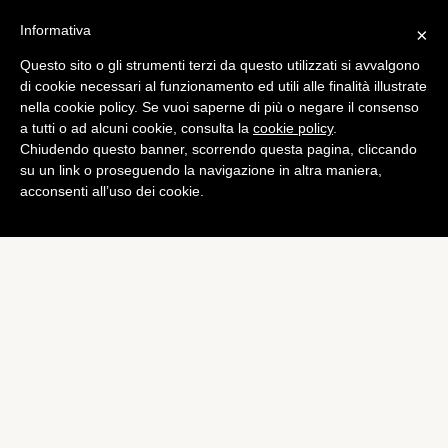
Informativa
×
Questo sito o gli strumenti terzi da questo utilizzati si avvalgono
Bundesliga
,
Calciomercato
di cookie necessari al funzionamento ed utili alle finalità illustrate
Sané – Manchester City, in
nella cookie policy. Se vuoi saperne di più o negare il consenso
a tutti o ad alcuni cookie, consulta la
cookie policy
.
Inghilterra sicuri: “Affare
Chiudendo questo banner, scorrendo questa pagina, cliccando
chiuso a 50 mln di euro”
su un link o proseguendo la navigazione in altra maniera,
acconsenti all’uso dei cookie.
di
Emiliano Storace