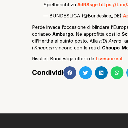
Spielbericht zu
#d98sge
https://t.co
— BUNDESLIGA (@Bundesliga_DE)
Ap
Perde invece l’occasione di blindare l’Europa
coriaceo
Amburgo
. Ne approfitta così lo
Sc
dll’Hertha al quinto posto. Alla
HDI Arena
, a
i
Knappen
vincono con le reti di
Choupo-Mot
Risultati Bundesliga offerti da
Livescore.it
Condividi