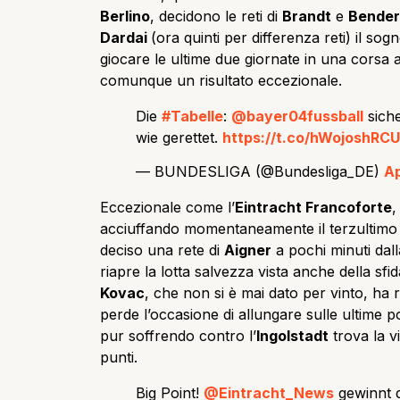
Berlino
, decidono le reti di
Brandt
e
Bender
Dardai
(ora quinti per differenza reti) il 
giocare le ultime due giornate in una corsa
comunque un risultato eccezionale.
Die
#Tabelle
:
@bayer04fussball
siche
wie gerettet.
https://t.co/hWojoshRCU
— BUNDESLIGA (@Bundesliga_DE)
Ap
Eccezionale come l’
Eintracht Francoforte
,
acciuffando momentaneamente il terzultimo 
deciso una rete di
Aigner
a pochi minuti dall
riapre la lotta salvezza vista anche della sfid
Kovac
, che non si è mai dato per vinto, ha
perde l’occasione di allungare sulle ultime po
pur soffrendo contro l’
Ingolstadt
trova la v
punti.
Big Point!
@Eintracht_News
gewinnt 