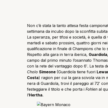
Non c’è stata la tanto attesa festa campionat
settimana da incubo dopo la sconfitta subita
La speranza, per tifosi e società, è quella di
martedì e sabato prossimi, quattro giorni nei
qualificazione in finale di Champions che lo 
Rispetto alla gara in terra iberica,
Guardiola
campo dal primo minuto l’osannato Thoma
con la rete del vantaggio dopo 6′. La testa de
Cholo
Simeone
(Guardiola tiene fuori
Lewan
Costa
) ragion per cui la gara scivola via in
nera di Guardiola, trovi il pareggio al 72′ c
festeggiare il titolo e che porta i
Fohlen
al qu
l’
Hertha
.