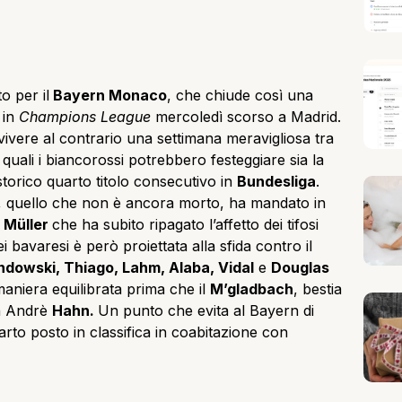
o per il
Bayern Monaco
, che chiude così una
 in
Champions League
mercoledì scorso a Madrid.
 vivere al contrario una settimana meravigliosa tra
 quali i biancorossi potrebbero festeggiare sia la
storico quarto titolo consecutivo in
Bundesliga
.
, quello che non è ancora morto, ha mandato in
s
Müller
che ha subito ripagato l’affetto dei tifosi
i bavaresi è però proiettata alla sfida contro il
dowski, Thiago, Lahm, Alaba, Vidal
e
Douglas
 maniera equilibrata prima che il
M’gladbach
, bestia
on Andrè
Hahn.
Un punto che evita al Bayern di
arto posto in classifica in coabitazione con