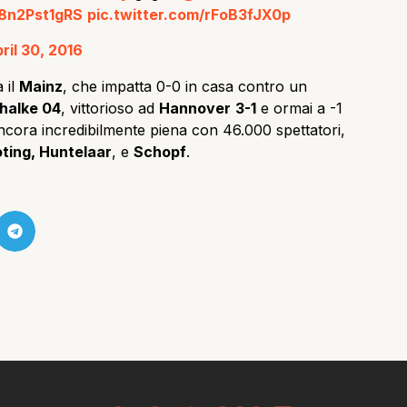
/8n2Pst1gRS
pic.twitter.com/rFoB3fJX0p
ril 30, 2016
 il
Mainz
, che impatta 0-0 in casa contro un
halke 04
, vittorioso ad
Hannover
3-1
e ormai a -1
ncora incredibilmente piena con 46.000 spettatori,
ing, Huntelaar
, e
Schopf
.