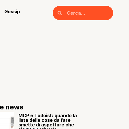
Gossip
re news
MCP e Todoist: quando la
lista delle cose da fare
smette di aspettare che