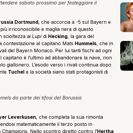
tendere sabato prossimo per festeggiare il
russia Dortmund
, che accorcia a -5 sul Bayern e
iù irriconoscibile e maglia nera di questo
n scioltezza ai
Lupi
di
Hecking
, la gara del
lla contestazione al capitano Mats
Hummels
, che in
vali del Bayern Monaco. Per lui tanti fischi ad ogni
(Il capitano è l’ultimo ad abbandonare la nave, non
polo giallonero. L’esodo verso i rivali continua dopo
ante
Tuchel
e la società siano stati protagonisti di
mels da parte dei tifosi del Borussia
yer Leverkusen
, che completa la sua rimonta
rdendosi matematicamente il terzo posto in
in Champions. Nello scontro diretto contro l’
Hertha