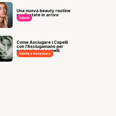
Una nuova beauty routine
per l’estate in arrivo
Salute
Come Asciugare i Capelli
con l’Asciugamano per
non rovinare i capelli
Salute e Benessere