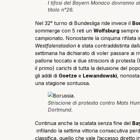
I tifosi del Bayern Monaco dovranno at
titolo n°26.
Nel 32° turno di Bundesliga ride invece il
Bo
sommerge con 5 reti un
Wolfsburg
sempre p
campionato. Nonostante la cinquina rifilata i
Westfalenstadion
è stata contraddistinta da
settimana ha dichiarato di voler passare ai ri
pallone toccato e due striscioni di protesta 
il primo) carichi di tutta la delusione del po
gli addii di
Goetze
e
Lewandowski
, nonost
una stagione sontuosa.
Striscione di protesta contro Mats Hum
Dortmund.
Continua anche la scalata senza fine del
Ba
infilando la settima vittoria consecutiva pe
classifica, quello che vale l’accesso diretto 