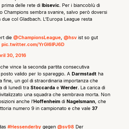
prima delle rete di
Ibisevic
. Per i biancoblù di
sogno Champions sembra svanire, salvo però doversi
 a due col Gladbach. L’Europa League resta
rt die
@ChampionsLeague
,
@hsv
ist so gut
pic.twitter.com/YrGI6IPJ6D
ril 30, 2016
 che vince la seconda partita consecutiva
posto valido per lo spareggio. A
Darmstadt
ha
a fine, un gol di straordinaria importanza che
a di lunedì tra
Stoccarda
e
Werder
. La carica di
 rivitalizzato una squadra che sembrava morta. Non
sizioni anche l’
Hoffenheim
di
Nagelsmann
, che
ittoria numero 9 in campionato e che vale
37
das
#Hessenderby
gegen
@sv98
Der