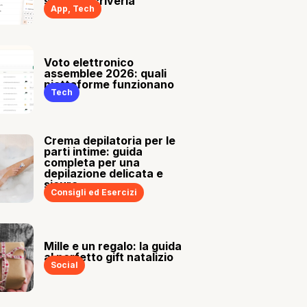
sia tu a scriverla
App
,
Tech
Voto elettronico
assemblee 2026: quali
piattaforme funzionano
Tech
Crema depilatoria per le
parti intime: guida
completa per una
depilazione delicata e
sicura
Consigli ed Esercizi
Mille e un regalo: la guida
al perfetto gift natalizio
Social