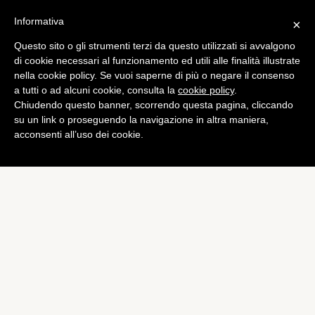
Informativa
×
Questo sito o gli strumenti terzi da questo utilizzati si avvalgono
App
di cookie necessari al funzionamento ed utili alle finalità illustrate
Telegram in cerca di nuove
nella cookie policy. Se vuoi saperne di più o negare il consenso
a tutti o ad alcuni cookie, consulta la
cookie policy
.
funzionalità. Ricca
Chiudendo questo banner, scorrendo questa pagina, cliccando
ricompensa ai dev
su un link o proseguendo la navigazione in altra maniera,
acconsenti all’uso dei cookie.
di
Redazione