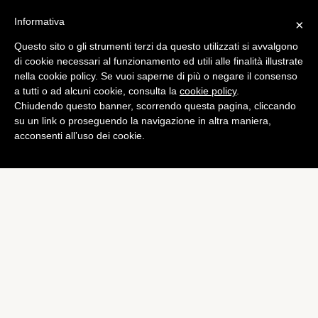
Informativa
×
Questo sito o gli strumenti terzi da questo utilizzati si avvalgono
Bundesliga
di cookie necessari al funzionamento ed utili alle finalità illustrate
Il Bayern blinda il suo
nella cookie policy. Se vuoi saperne di più o negare il consenso
a tutti o ad alcuni cookie, consulta la
cookie policy
.
futuro: rinnovano Boateng,
Chiudendo questo banner, scorrendo questa pagina, cliccando
Müller, Alonso e Martinez
su un link o proseguendo la navigazione in altra maniera,
acconsenti all’uso dei cookie.
di
Emiliano Storace