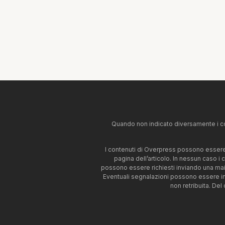
Quando non indicato diversamente i co
I contenuti di Overpress possono essere u
pagina dell’articolo. In nessun caso i
possono essere richiesti inviando una mai
Eventuali segnalazioni possono essere i
non retribuita. Del