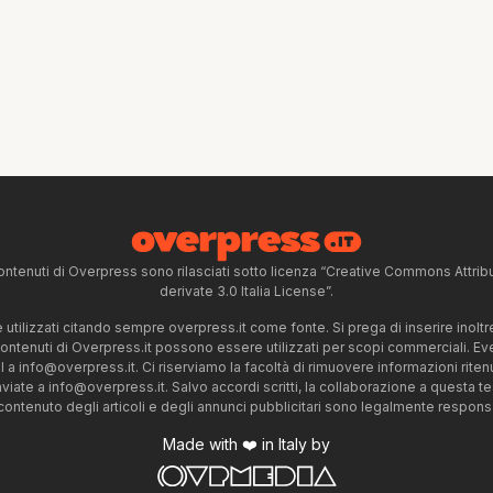
ntenuti di Overpress sono rilasciati sotto licenza “Creative Commons Attr
derivate 3.0 Italia License”.
tilizzati citando sempre overpress.it come fonte. Si prega di inserire inoltre 
 contenuti di Overpress.it possono essere utilizzati per scopi commerciali. Even
l a
info@overpress.it
. Ci riserviamo la facoltà di rimuovere informazioni rit
nviate a
info@overpress.it
. Salvo accordi scritti, la collaborazione a questa t
 contenuto degli articoli e degli annunci pubblicitari sono legalmente responsabi
Made with ❤️ in Italy by