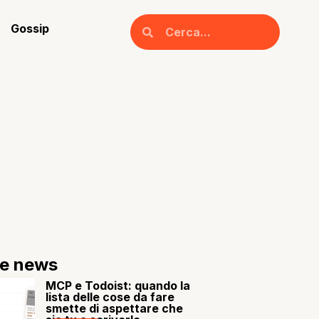
Gossip
re news
MCP e Todoist: quando la
lista delle cose da fare
smette di aspettare che