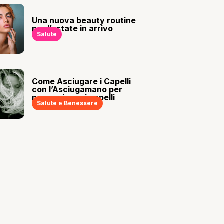
Una nuova beauty routine
per l’estate in arrivo
Salute
Come Asciugare i Capelli
con l’Asciugamano per
non rovinare i capelli
Salute e Benessere