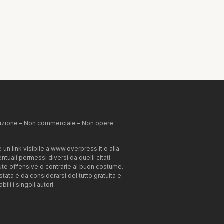
ibuzione – Non commerciale – Non opere
un link visibile a www.overpress.it o alla
tuali permessi diversi da quelli citati
enute offensive o contrarie al buon costume.
estata è da considerarsi del tutto gratuita e
li i singoli autori.