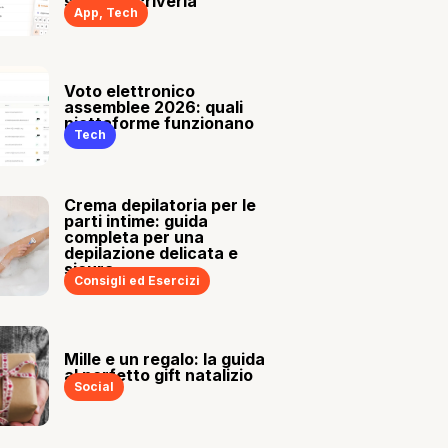
sia tu a scriverla
App
,
Tech
Voto elettronico
assemblee 2026: quali
piattaforme funzionano
Tech
Crema depilatoria per le
parti intime: guida
completa per una
depilazione delicata e
sicura
Consigli ed Esercizi
Mille e un regalo: la guida
al perfetto gift natalizio
Social