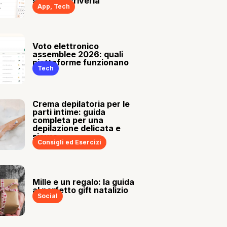
sia tu a scriverla
App
,
Tech
Voto elettronico
assemblee 2026: quali
piattaforme funzionano
Tech
Crema depilatoria per le
parti intime: guida
completa per una
depilazione delicata e
sicura
Consigli ed Esercizi
Mille e un regalo: la guida
al perfetto gift natalizio
Social