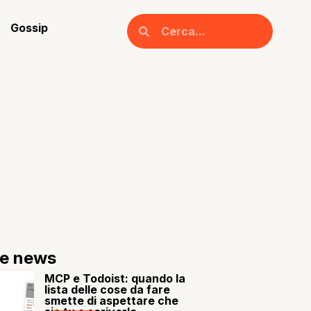
Gossip
re news
MCP e Todoist: quando la
lista delle cose da fare
smette di aspettare che