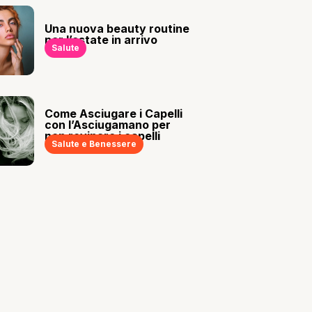
Una nuova beauty routine
per l’estate in arrivo
Salute
Come Asciugare i Capelli
con l’Asciugamano per
non rovinare i capelli
Salute e Benessere