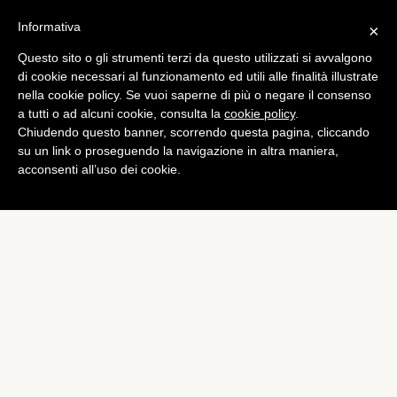
Informativa
×
Questo sito o gli strumenti terzi da questo utilizzati si avvalgono
Games
di cookie necessari al funzionamento ed utili alle finalità illustrate
Candy Crush passa nelle
nella cookie policy. Se vuoi saperne di più o negare il consenso
a tutti o ad alcuni cookie, consulta la
cookie policy
.
mani dei creatori di Call of
Chiudendo questo banner, scorrendo questa pagina, cliccando
Duty
su un link o proseguendo la navigazione in altra maniera,
acconsenti all’uso dei cookie.
di
Luigi Sirito