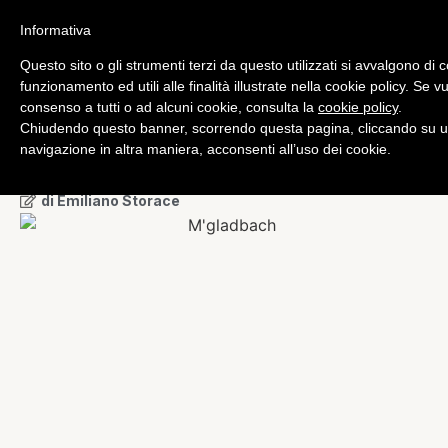
Informativa
Questo sito o gli strumenti terzi da questo utilizzati si avvalgono di 
Bundesliga
funzionamento ed utili alle finalità illustrate nella cookie policy. Se 
Bundesliga: il Gladbach ne
consenso a tutti o ad alcuni cookie, consulta la
cookie policy
.
Chiudendo questo banner, scorrendo questa pagina, cliccando su u
fa 5 e spaventa la Juve,
navigazione in altra maniera, acconsenti all’uso dei cookie.
Bayern di misura a Brema
di
Emiliano Storace