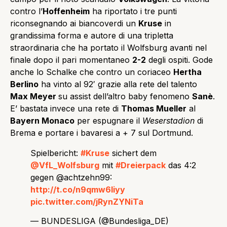
contro l’
Hoffenheim
ha riportato i tre punti
riconsegnando ai biancoverdi un
Kruse
in
grandissima forma e autore di una tripletta
straordinaria che ha portato il Wolfsburg avanti nel
finale dopo il pari momentaneo
2-2
degli ospiti. Gode
anche lo Schalke che contro un coriaceo
Hertha
Berlino
ha vinto al 92′ grazie alla rete del talento
Max Meyer
su assist dell’altro baby fenomeno
Sanè
.
E’ bastata invece una rete di
Thomas Mueller
al
Bayern Monaco
per espugnare il
Weserstadion
di
Brema e portare i bavaresi a + 7 sul Dortmund.
Spielbericht:
#Kruse
sichert dem
@VfL_Wolfsburg
mit
#Dreierpack
das 4:2
gegen @achtzehn99:
http://t.co/n9qmw6Iiyy
pic.twitter.com/jRynZYNiTa
— BUNDESLIGA (@Bundesliga_DE)