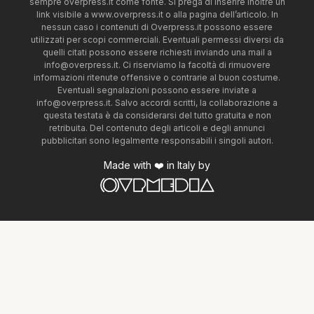
sempre overpress.it come fonte. Si prega di inserire inoltre un
link visibile a www.overpress.it o alla pagina dell’articolo. In
nessun caso i contenuti di Overpress.it possono essere
utilizzati per scopi commerciali. Eventuali permessi diversi da
quelli citati possono essere richiesti inviando una mail a
info@overpress.it
. Ci riserviamo la facoltà di rimuovere
informazioni ritenute offensive o contrarie al buon costume.
Eventuali segnalazioni possono essere inviate a
info@overpress.it
. Salvo accordi scritti, la collaborazione a
questa testata è da considerarsi del tutto gratuita e non
retribuita. Del contenuto degli articoli e degli annunci
pubblicitari sono legalmente responsabili i singoli autori.
Made with ❤️ in Italy by