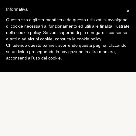
Informativa
×
Questo sito o gli strumenti terzi da questo utilizzati si avvalgono
Mobile
di cookie necessari al funzionamento ed utili alle finalità illustrate
Nexus Protect: l’Apple Care
nella cookie policy. Se vuoi saperne di più o negare il consenso
a tutti o ad alcuni cookie, consulta la
cookie policy
.
di Google per gli
Chiudendo questo banner, scorrendo questa pagina, cliccando
smartphone
su un link o proseguendo la navigazione in altra maniera,
acconsenti all’uso dei cookie.
di
Luigi Sirito