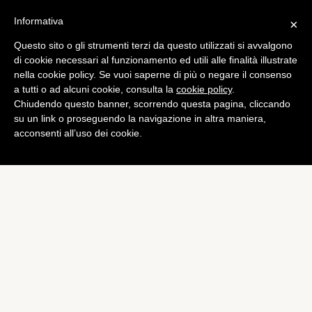
Informativa
×
Questo sito o gli strumenti terzi da questo utilizzati si avvalgono
Mobile
di cookie necessari al funzionamento ed utili alle finalità illustrate
Google: i nuovi Nexus a LG
nella cookie policy. Se vuoi saperne di più o negare il consenso
a tutti o ad alcuni cookie, consulta la
cookie policy
.
e Huawei. In arrivo un Play
Chiudendo questo banner, scorrendo questa pagina, cliccando
Store per la Cina
su un link o proseguendo la navigazione in altra maniera,
acconsenti all’uso dei cookie.
di
Luigi Sirito