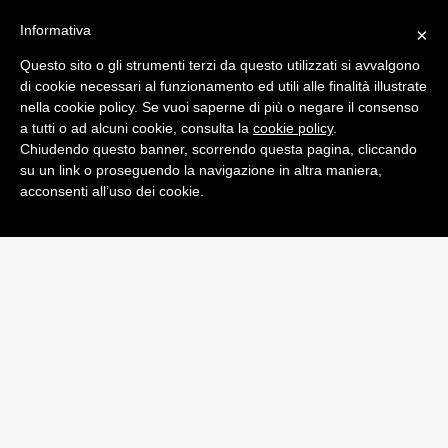
Informativa
×
Questo sito o gli strumenti terzi da questo utilizzati si avvalgono
Bundesliga
,
Calciomercato
di cookie necessari al funzionamento ed utili alle finalità illustrate
Bayern: vicinissimo
nella cookie policy. Se vuoi saperne di più o negare il consenso
a tutti o ad alcuni cookie, consulta la
cookie policy
.
Douglas Costa, accordo con
Chiudendo questo banner, scorrendo questa pagina, cliccando
lo Shakhtar per 35 milioni
su un link o proseguendo la navigazione in altra maniera,
acconsenti all’uso dei cookie.
di
Emiliano Storace