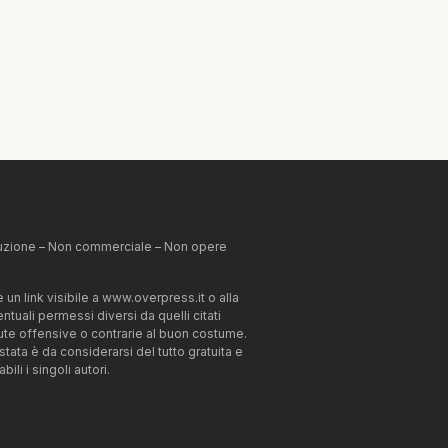
ibuzione – Non commerciale – Non opere
un link visibile a www.overpress.it o alla
tuali permessi diversi da quelli citati
enute offensive o contrarie al buon costume.
estata è da considerarsi del tutto gratuita e
li i singoli autori.