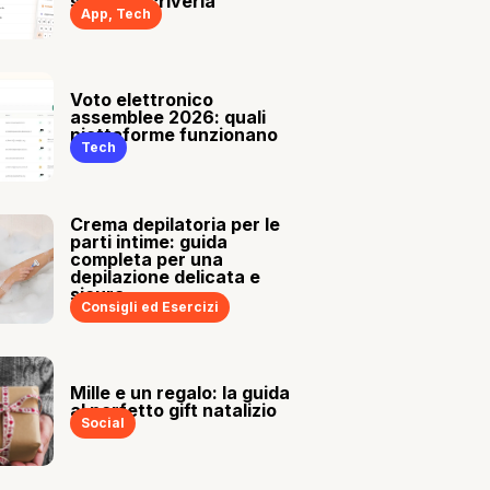
sia tu a scriverla
App
,
Tech
Voto elettronico
assemblee 2026: quali
piattaforme funzionano
Tech
Crema depilatoria per le
parti intime: guida
completa per una
depilazione delicata e
sicura
Consigli ed Esercizi
Mille e un regalo: la guida
al perfetto gift natalizio
Social