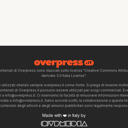
ntenuti di Overpress sono rilasciati sotto licenza “Creative Commons Attr
derivate 3.0 Italia License”.
tilizzati citando sempre overpress.it come fonte. Si prega di inserire inoltre 
 contenuti di Overpress.it possono essere utilizzati per scopi commerciali. Even
l a
info@overpress.it
. Ci riserviamo la facoltà di rimuovere informazioni rit
nviate a
info@overpress.it
. Salvo accordi scritti, la collaborazione a questa t
 contenuto degli articoli e degli annunci pubblicitari sono legalmente responsabi
Made with ❤️ in Italy by