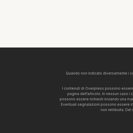
Quando non indicato diversamente i co
I contenuti di Overpress possono essere u
pagina dell’articolo. In nessun caso i
possono essere richiesti inviando una mai
Eventuali segnalazioni possono essere i
non retribuita. Del