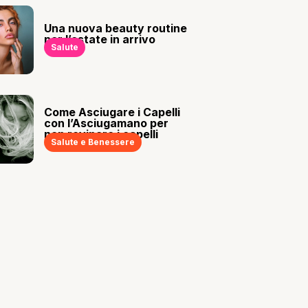
Una nuova beauty routine
per l’estate in arrivo
Salute
Come Asciugare i Capelli
con l’Asciugamano per
non rovinare i capelli
Salute e Benessere