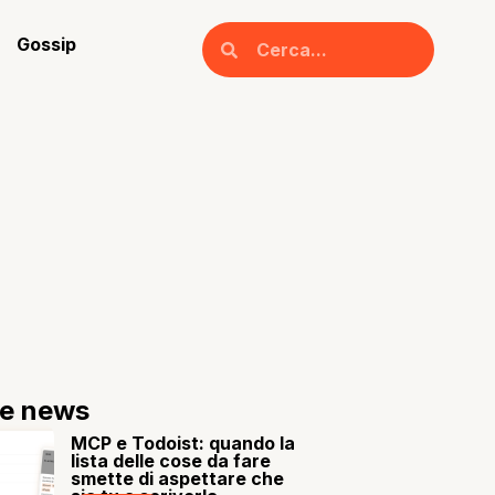
Gossip
re news
MCP e Todoist: quando la
lista delle cose da fare
smette di aspettare che