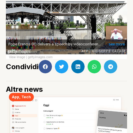
View image
|
gettyimages.com
Condividi
Altre news
App
,
Tech