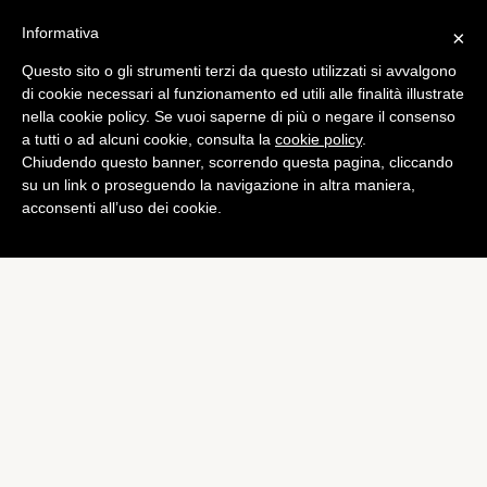
Informativa
×
Questo sito o gli strumenti terzi da questo utilizzati si avvalgono
Cronaca
di cookie necessari al funzionamento ed utili alle finalità illustrate
Expo 2015, Renzi: “Oggi
nella cookie policy. Se vuoi saperne di più o negare il consenso
a tutti o ad alcuni cookie, consulta la
cookie policy
.
inizia il nostro domani”. Il
Chiudendo questo banner, scorrendo questa pagina, cliccando
Papa: “Una grande sfida”
su un link o proseguendo la navigazione in altra maniera,
acconsenti all’uso dei cookie.
di
Redazione