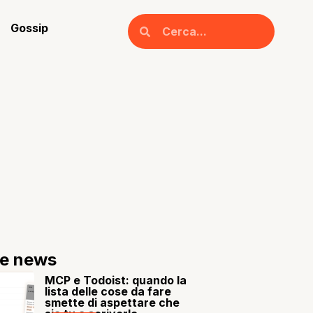
Gossip
re news
MCP e Todoist: quando la
lista delle cose da fare
smette di aspettare che