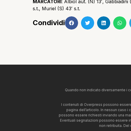
MARCATORI
: Albiol aut. (N) 13′, Gabbiadini 
s.t., Muriel (S) 43′ s.t.
Condividi
Quando non indicato diversamente i co
I contenuti di Overpress possono essere u
pagina dell’articolo. In nessun caso i
possono essere richiesti inviando una mai
Eventuali segnalazioni possono essere i
non retribuita. Del