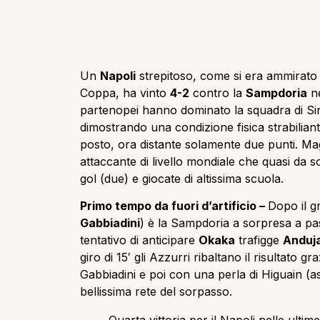
Un
Napoli
strepitoso, come si era ammirato i
Coppa, ha vinto
4-2
contro la
Sampdoria
ne
partenopei hanno dominato la squadra di Si
dimostrando una condizione fisica strabilian
posto, ora distante solamente due punti. Mag
attaccante di livello mondiale che quasi da 
gol (due) e giocate di altissima scuola.
Primo tempo da fuori d’artificio –
Dopo il g
Gabbiadini
) è la Sampdoria a sorpresa a pa
tentativo di anticipare
Okaka
trafigge
Anduj
giro di 15′ gli Azzurri ribaltano il risultato
Gabbiadini e poi con una perla di Higuain (as
bellissima rete del sorpasso.