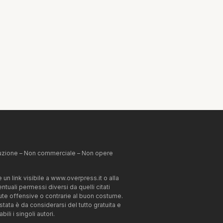
ibuzione – Non commerciale – Non opere
un link visibile a www.overpress.it o alla
tuali permessi diversi da quelli citati
enute offensive o contrarie al buon costume.
estata è da considerarsi del tutto gratuita e
li i singoli autori.