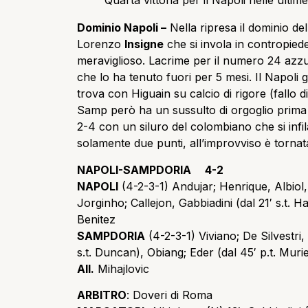
Quarta vittoria per il Napoli nelle ult
Dominio Napoli –
Nella ripresa il dominio de
Lorenzo
Insigne
che si invola in contropied
meraviglioso. Lacrime per il numero 24 azzurr
che lo ha tenuto fuori per 5 mesi. Il Napoli g
trova con Higuain su calcio di rigore (fallo d
Samp però ha un sussulto di orgoglio prima 
2-4 con un siluro del colombiano che si infil
solamente due punti, all’improvviso è tornat
NAPOLI-SAMPDORIA 4-2
NAPOLI
(4-2-3-1)
Andujar; Henrique, Albiol,
Jorginho; Callejon, Gabbiadini (dal 21′ s.t. H
Benitez
SAMPDORIA
(4-2-3-1)
Viviano; De Silvestri
s.t. Duncan), Obiang; Eder (dal 45′ p.t. Murie
All.
Mihajlovic
ARBITRO
: Doveri di Roma