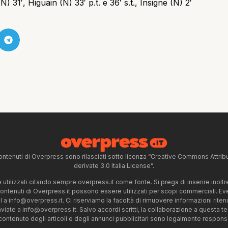
(N) 31′, Higuain (N) 33′ p.t. e 36′ s.t., Insigne (N) 2′
ntenuti di Overpress sono rilasciati sotto licenza “Creative Commons Attr
derivate 3.0 Italia License”.
tilizzati citando sempre overpress.it come fonte. Si prega di inserire inoltre 
 contenuti di Overpress.it possono essere utilizzati per scopi commerciali. Even
l a
info@overpress.it
. Ci riserviamo la facoltà di rimuovere informazioni rit
nviate a
info@overpress.it
. Salvo accordi scritti, la collaborazione a questa t
 contenuto degli articoli e degli annunci pubblicitari sono legalmente responsabi