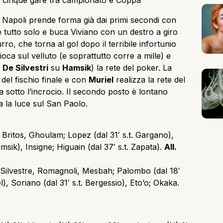
ime cinque gare tra campionato e Coppa
l Napoli prende forma già dai primi secondi con
e tutto solo e buca Viviano con un destro a giro
o, che torna al gol dopo il terribile infortunio
ioca sul velluto (e soprattutto corre a mille) e
i
De Silvestri
su
Hamsik
) la rete del poker. La
del fischio finale e con
Muriel
realizza la rete del
a sotto l’incrocio. Il secondo posto è lontano
a la luce sul San Paolo.
 Britos, Ghoulam; Lopez (dal 31′ s.t. Gargano),
amsik), Insigne; Higuain (dal 37′ s.t. Zapata).
All.
, Silvestre, Romagnoli, Mesbah; Palombo (dal 18′
l), Soriano (dal 31′ s.t. Bergessio), Eto’o; Okaka.