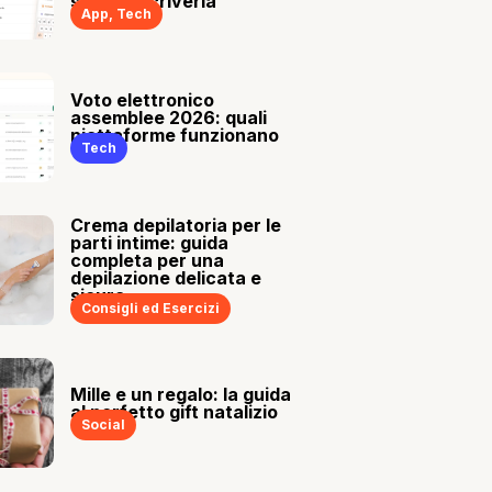
sia tu a scriverla
App
,
Tech
Voto elettronico
assemblee 2026: quali
piattaforme funzionano
Tech
Crema depilatoria per le
parti intime: guida
completa per una
depilazione delicata e
sicura
Consigli ed Esercizi
Mille e un regalo: la guida
al perfetto gift natalizio
Social