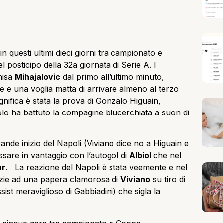
n questi ultimi dieci giorni tra campionato e
l posticipo della 32a giornata di Serie A. I
nisa
Mihajalovic
dal primo all’ultimo minuto,
te e una voglia matta di arrivare almeno al terzo
nifica è stata la prova di Gonzalo Higuain,
solo ha battuto la compagine blucerchiata a suon di
rande inizio del Napoli (Viviano dice no a Higuain e
ssare in vantaggio con l’autogol di
Albiol
che nel
ar
. La reazione del Napoli è stata veemente e nel
 grazie ad una papera clamorosa di
Viviano
su tiro di
sist meraviglioso di Gabbiadini) che sigla la