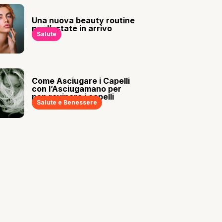
Una nuova beauty routine
per l’estate in arrivo
Salute
Come Asciugare i Capelli
con l’Asciugamano per
non rovinare i capelli
Salute e Benessere