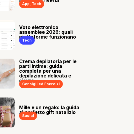
sia tu a scriverla
App
,
Tech
Voto elettronico
assemblee 2026: quali
piattaforme funzionano
Tech
Crema depilatoria per le
parti intime: guida
completa per una
depilazione delicata e
sicura
Consigli ed Esercizi
Mille e un regalo: la guida
al perfetto gift natalizio
Social