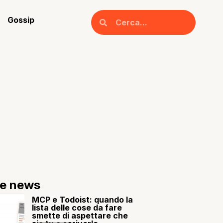
Gossip
re news
MCP e Todoist: quando la
lista delle cose da fare
smette di aspettare che