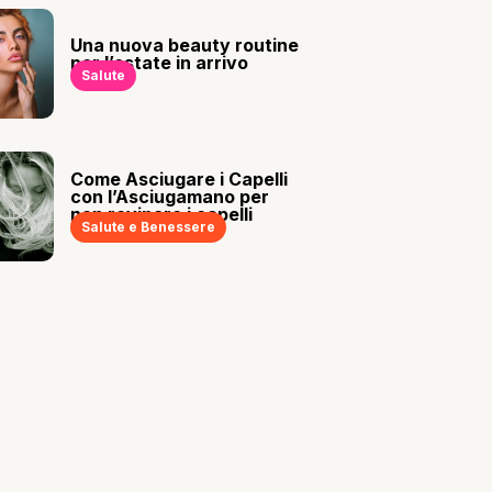
Una nuova beauty routine
per l’estate in arrivo
Salute
Come Asciugare i Capelli
con l’Asciugamano per
non rovinare i capelli
Salute e Benessere