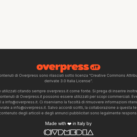
ntenuti di Overpress sono rilasciati sotto licenza “Creative Commons Attr
derivate 3.0 Italia License”.
tilizzati citando sempre overpress.it come fonte. Si prega di inserire inoltre 
 contenuti di Overpress.it possono essere utilizzati per scopi commerciali. Even
l a
info@overpress.it
. Ci riserviamo la facoltà di rimuovere informazioni rit
nviate a
info@overpress.it
. Salvo accordi scritti, la collaborazione a questa t
 contenuto degli articoli e degli annunci pubblicitari sono legalmente responsabi
Made with ❤️ in Italy by