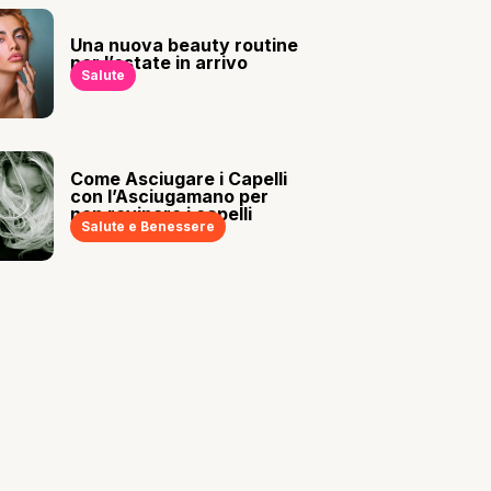
Una nuova beauty routine
per l’estate in arrivo
Salute
Come Asciugare i Capelli
con l’Asciugamano per
non rovinare i capelli
Salute e Benessere