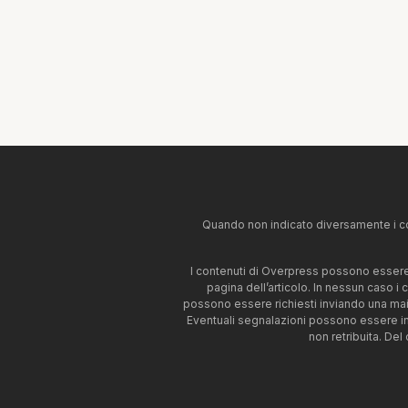
Quando non indicato diversamente i co
I contenuti di Overpress possono essere u
pagina dell’articolo. In nessun caso i
possono essere richiesti inviando una mai
Eventuali segnalazioni possono essere i
non retribuita. Del