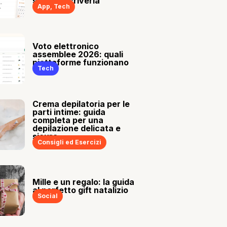
sia tu a scriverla
App
,
Tech
Voto elettronico
assemblee 2026: quali
piattaforme funzionano
Tech
Crema depilatoria per le
parti intime: guida
completa per una
depilazione delicata e
sicura
Consigli ed Esercizi
Mille e un regalo: la guida
al perfetto gift natalizio
Social