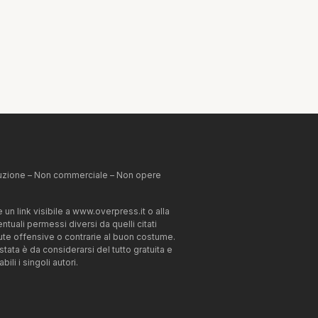
ibuzione – Non commerciale – Non opere
un link visibile a www.overpress.it o alla
tuali permessi diversi da quelli citati
enute offensive o contrarie al buon costume.
estata è da considerarsi del tutto gratuita e
li i singoli autori.