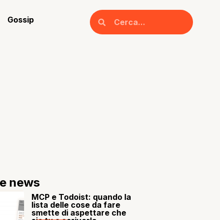
Gossip
re news
MCP e Todoist: quando la
lista delle cose da fare
smette di aspettare che