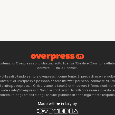
ntenuti di Overpress sono rilasciati sotto licenza “Creative Commons Attr
derivate 3.0 Italia License”.
tilizzati citando sempre overpress.it come fonte. Si prega di inserire inoltre 
 contenuti di Overpress.it possono essere utilizzati per scopi commerciali. Even
l a
info@overpress.it
. Ci riserviamo la facoltà di rimuovere informazioni rit
nviate a
info@overpress.it
. Salvo accordi scritti, la collaborazione a questa t
 contenuto degli articoli e degli annunci pubblicitari sono legalmente responsabi
Made with ❤️ in Italy by