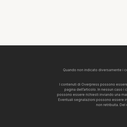
Quando non indicato diversamente i co
I contenuti di Overpress possono essere u
pagina dell’articolo. In nessun caso i
possono essere richiesti inviando una mai
Eventuali segnalazioni possono essere i
non retribuita. Del