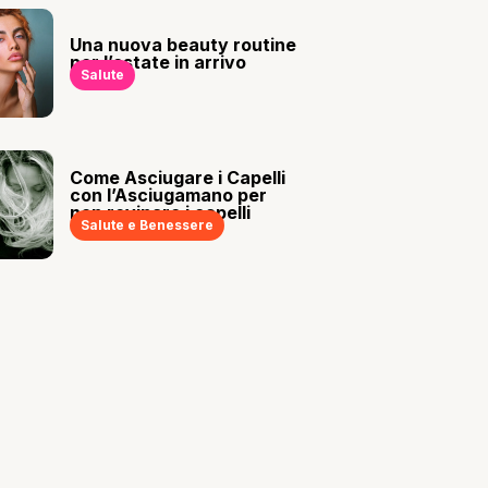
Una nuova beauty routine
per l’estate in arrivo
Salute
Come Asciugare i Capelli
con l’Asciugamano per
non rovinare i capelli
Salute e Benessere