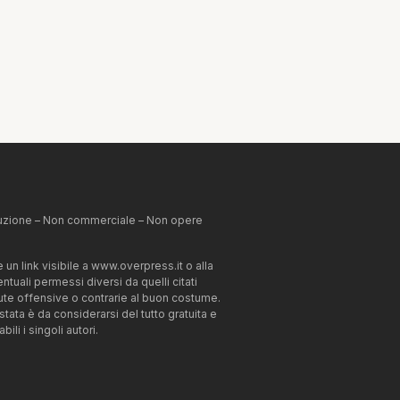
ibuzione – Non commerciale – Non opere
un link visibile a www.overpress.it o alla
tuali permessi diversi da quelli citati
enute offensive o contrarie al buon costume.
estata è da considerarsi del tutto gratuita e
li i singoli autori.