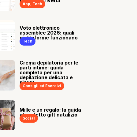
sia tu a scriverla
App
,
Tech
Voto elettronico
assemblee 2026: quali
piattaforme funzionano
Tech
Crema depilatoria per le
parti intime: guida
completa per una
depilazione delicata e
sicura
Consigli ed Esercizi
Mille e un regalo: la guida
al perfetto gift natalizio
Social