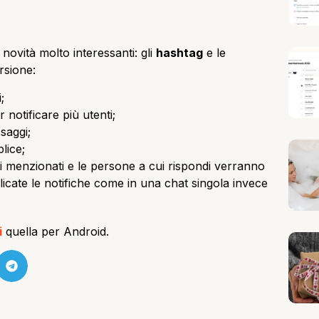
ovità molto interessanti: gli
hashtag
e le
rsione:
;
otificare più utenti;
saggi;
lice;
nti menzionati e le persone a cui rispondi verranno
icate le notifiche come in una chat singola invece
i
quella per Android.